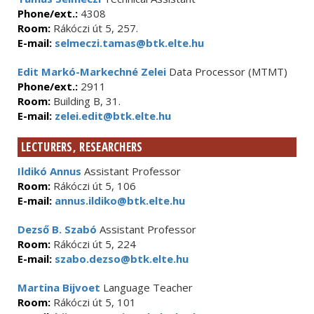
Phone/ext.:
4308
Room:
Rákóczi út 5, 257.
E-mail:
selmeczi.tamas@btk.elte.hu
Edit Markó-Markechné Zelei
Data Processor (MTMT)
Phone/ext.:
2911
Room:
Building B, 31.
E-mail:
zelei.edit@btk.elte.hu
LECTURERS, RESEARCHERS
Ildikó Annus
Assistant Professor
Room:
Rákóczi út 5, 106
E-mail:
annus.ildiko@btk.elte.hu
Dezső B. Szabó
Assistant Professor
Room:
Rákóczi út 5, 224
E-mail:
szabo.dezso@btk.elte.hu
Martina Bijvoet
Language Teacher
Room:
Rákóczi út 5, 101