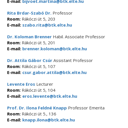
E-mail:
bijvoet.martina@btk.elte.hu
Rita Brdar-Szabó Dr.
Professor
Room:
Rákóczi út 5, 203
E-mail:
szabo.rita@btk.elte.hu
Dr. Koloman Brenner
Habil. Associate Professor
Room:
Rákóczi út 5, 201
E-mail:
brenner.koloman@btk.elte.hu
Dr. Attila Gábor Csúr
Assistant Professor
Room:
Rákóczi út 5, 107
E-mail:
csur.gabor.attila@btk.elte.hu
Levente Eros
Lecturer
Room:
Rákóczi út 5, 104
E-mail:
eros.levente@btk.elte.hu
Prof. Dr. Ilona Feldné Knapp
Professor Emerita
Room:
Rákóczi út 5., 136
E-mail:
knapp.ilona@btk.elte.hu