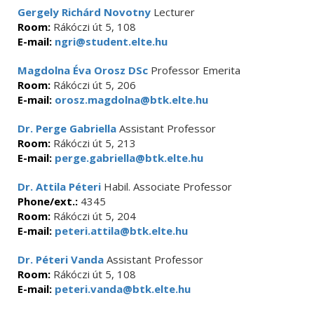
Gergely Richárd Novotny
Lecturer
Room:
Rákóczi út 5, 108
E-mail:
ngri@student.elte.hu
Magdolna Éva Orosz DSc
Professor Emerita
Room:
Rákóczi út 5, 206
E-mail:
orosz.magdolna@btk.elte.hu
Dr. Perge Gabriella
Assistant Professor
Room:
Rákóczi út 5, 213
E-mail:
perge.gabriella@btk.elte.hu
Dr. Attila Péteri
Habil. Associate Professor
Phone/ext.:
4345
Room:
Rákóczi út 5, 204
E-mail:
peteri.attila@btk.elte.hu
Dr. Péteri Vanda
Assistant Professor
Room:
Rákóczi út 5, 108
E-mail:
peteri.vanda@btk.elte.hu