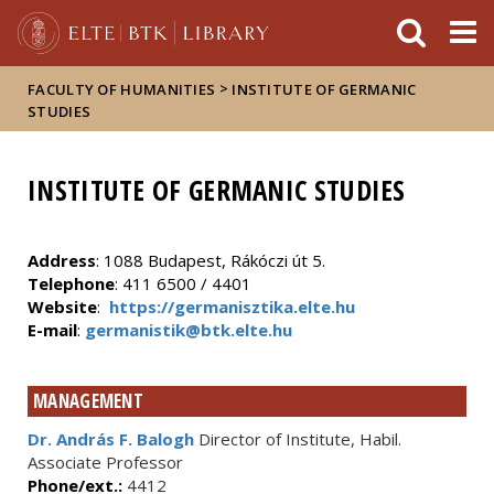
FIXME:token.header.mai
FIXME:token.header.cal
FIXME:token.header.abou
>
FACULTY OF HUMANITIES
INSTITUTE OF GERMANIC
STUDIES
INSTITUTE OF GERMANIC STUDIES
Address
: 1088 Budapest, Rákóczi út 5.
Telephone
: 411 6500 / 4401
Website
:
https://germanisztika.elte.hu
E-mail
:
germanistik@btk.elte.hu
MANAGEMENT
Dr. András F. Balogh
Director of Institute, Habil.
Associate Professor
Phone/ext.:
4412