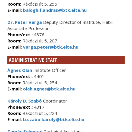
Room:
Rákóczi út 5, 255
E-mail:
balogh.f.andras@btk.elte.hu
Dr. Péter Varga
Deputy Director of Institute, Habil.
Associate Professor
Phone/ext.:
4376
Room:
Rákóczi út 5, 207
E-mail:
varga.peter@btk.elte.hu
ADMINISTRATIVE STAFF
Ágnes Oláh
Institute Officer
Phone/ext.:
4401
Room:
Rákóczi út 5, 254.
E-mail:
olah.agnes@btk.elte.hu
Károly B. Szabó
Coordinator
Phone/ext.:
4317
Room:
Rákóczi út 5, 224
E-mail:
b.szabo.karoly@btk.elte.hu
Tamás Selmeczi
Technical Assistant