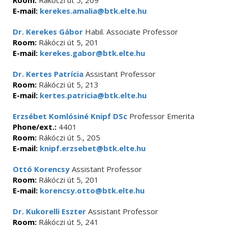
Room:
Rákóczi út 5, 209
E-mail:
kerekes.amalia@btk.elte.hu
Dr. Kerekes Gábor
Habil. Associate Professor
Room:
Rákóczi út 5, 201
E-mail:
kerekes.gabor@btk.elte.hu
Dr. Kertes Patrícia
Assistant Professor
Room:
Rákóczi út 5, 213
E-mail:
kertes.patricia@btk.elte.hu
Erzsébet Komlósiné Knipf DSc
Professor Emerita
Phone/ext.:
4401
Room:
Rákóczi út 5., 205
E-mail:
knipf.erzsebet@btk.elte.hu
Ottó Korencsy
Assistant Professor
Room:
Rákóczi út 5, 201
E-mail:
korencsy.otto@btk.elte.hu
Dr. Kukorelli Eszter
Assistant Professor
Room:
Rákóczi út 5, 241