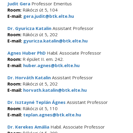
Judit Gera
Professor Emeritus
Room:
Rákóczi út 5, 104
E-mail:
gera.judit@btk.elte.hu
Dr. Gyuricza Katalin
Assistant Professor
Room:
Rákóczi út 5, 202
E-mail:
gyuricza.katalin@btk.elte.hu
Agnes Huber PhD
Habil. Associate Professor
Room:
R épület II. em. 242.
E-mail:
huber.agnes@btk.elte.hu
Dr. Horváth Katalin
Assistant Professor
Room:
Rákóczi út 5, 202
E-mail:
horvath.katalin@btk.elte.hu
Dr. Isztayné Teplán Ágnes
Assistant Professor
Room:
Rákóczi út 5, 110
E-mail:
teplan.agnes@btk.elte.hu
Dr. Kerekes Amália
Habil. Associate Professor