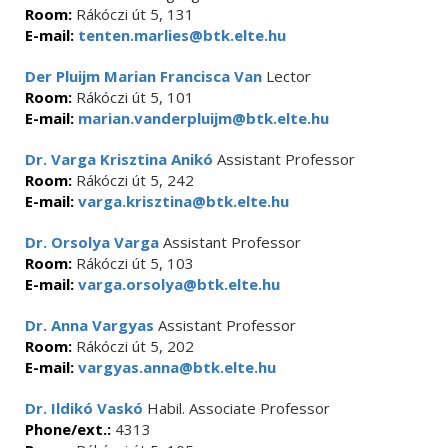
Room:
Rákóczi út 5, 131
E-mail:
tenten.marlies@btk.elte.hu
Der Pluijm Marian Francisca Van
Lector
Room:
Rákóczi út 5, 101
E-mail:
marian.vanderpluijm@btk.elte.hu
Dr. Varga Krisztina Anikó
Assistant Professor
Room:
Rákóczi út 5, 242
E-mail:
varga.krisztina@btk.elte.hu
Dr. Orsolya Varga
Assistant Professor
Room:
Rákóczi út 5, 103
E-mail:
varga.orsolya@btk.elte.hu
Dr. Anna Vargyas
Assistant Professor
Room:
Rákóczi út 5, 202
E-mail:
vargyas.anna@btk.elte.hu
Dr. Ildikó Vaskó
Habil. Associate Professor
Phone/ext.:
4313