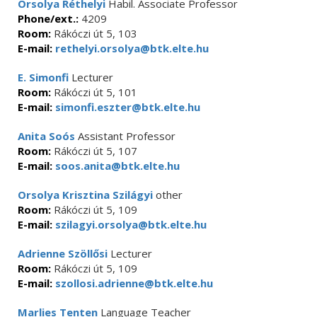
Orsolya Réthelyi
Habil. Associate Professor
Phone/ext.:
4209
Room:
Rákóczi út 5, 103
E-mail:
rethelyi.orsolya@btk.elte.hu
E. Simonfi
Lecturer
Room:
Rákóczi út 5, 101
E-mail:
simonfi.eszter@btk.elte.hu
Anita Soós
Assistant Professor
Room:
Rákóczi út 5, 107
E-mail:
soos.anita@btk.elte.hu
Orsolya Krisztina Szilágyi
other
Room:
Rákóczi út 5, 109
E-mail:
szilagyi.orsolya@btk.elte.hu
Adrienne Szöllősi
Lecturer
Room:
Rákóczi út 5, 109
E-mail:
szollosi.adrienne@btk.elte.hu
Marlies Tenten
Language Teacher