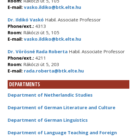
Room:
Rákóczi út 5, 105
E-mail:
vasko.ildiko@btk.elte.hu
Dr. Ildikó Vaskó
Habil. Associate Professor
Phone/ext.:
4313
Room:
Rákóczi út 5, 105
E-mail:
vasko.ildiko@btk.elte.hu
Dr. Vörösné Rada Roberta
Habil. Associate Professor
Phone/ext.:
4211
Room:
Rákóczi út 5, 203
E-mail:
rada.roberta@btk.elte.hu
DEPARTMENTS
Department of Netherlandic Studies
Department of German Literature and Culture
Department of German Linguistics
Department of Language Teaching and Foreign