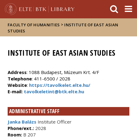
FIXME:token.header.mai
FIXME:token.header.cal
FIXME:token.header.abou
>
FACULTY OF HUMANITIES
INSTITUTE OF EAST ASIAN
STUDIES
INSTITUTE OF EAST ASIAN STUDIES
Address
: 1088 Budapest, Múzeum Krt. 4/F
Telephone
: 411-6500 / 2028
Website
:
https://tavolkelet.elte.hu/
E-mail:
tavolkeletint@btk.elte.hu
ADMINISTRATIVE STAFF
Janka Balázs
Institute Officer
Phone/ext.:
2028
Room:
B 207