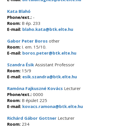
Kata Blahó
Phone/ext.:
-
Room:
B ép. 233
E-mail:
blaho.kata@btk.elte.hu
Gabor Peter Boros
other
Room:
I. em. 15/10.
E-mail:
boros.peter@btk.elte.hu
Szandra Ésik
Assistant Professor
Room:
15/9
E-mail:
esik.szandra@btk.elte.hu
Ramóna Fajkuszné Kovács
Lecturer
Phone/ext.:
0000
Room:
B épület 225
E-mail:
kovacs.ramona@btk.elte.hu
Richárd Gábor Gottner
Lecturer
Room:
234