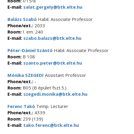
Room:
I/15/8
E-mail:
salat.gergely@btk.elte.hu
Balázs Szabó
Habil. Associate Professor
Phone/ext.:
2033
Room:
I. em. 240
E-mail:
szabo.balazs@btk.elte.hu
Péter-Dániel Szántó
Habil. Associate Professor
Room:
B 108
E-mail:
szanto.peter@btk.elte.hu
Mónika SZEGEDI
Assistant Professor
Phone/ext.:
-
Room:
B05 (B épület fszt.5.)
E-mail:
szegedi.monika@btk.elte.hu
Ferenc Takó
Temp. Lecturer
Phone/ext.:
4339
Room:
239 (139)
E-mail:
tako.ferenc@btk.elte.hu