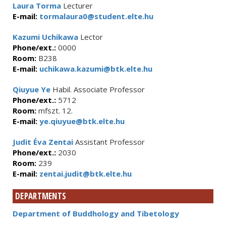
Laura Torma
Lecturer
E-mail:
tormalaura0@student.elte.hu
Kazumi Uchikawa
Lector
Phone/ext.:
0000
Room:
B238
E-mail:
uchikawa.kazumi@btk.elte.hu
Qiuyue Ye
Habil. Associate Professor
Phone/ext.:
5712
Room:
mfszt. 12.
E-mail:
ye.qiuyue@btk.elte.hu
Judit Éva Zentai
Assistant Professor
Phone/ext.:
2030
Room:
239
E-mail:
zentai.judit@btk.elte.hu
DEPARTMENTS
Department of Buddhology and Tibetology