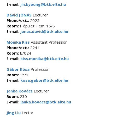
E-mail:
jin.kyoung@btk.elte.hu
Dávid JÓNÁS
Lecturer
Phone/ext.:
2025
Room:
F épület I. em. 15/8
E-mail:
jonas.david@btk.elte.hu
Mónika Kiss
Assistant Professor
Phone/ext.:
2241
Room:
B/024
E-mail:
kiss.monika@btk.elte.hu
Gábor Kósa
Professor
Room:
15/1
E-mail:
kosa.gabor@btk.elte.hu
Janka Kovács
Lecturer
Room:
230
E-mail:
janka.kovacs@btk.elte.hu
Jing Liu
Lector