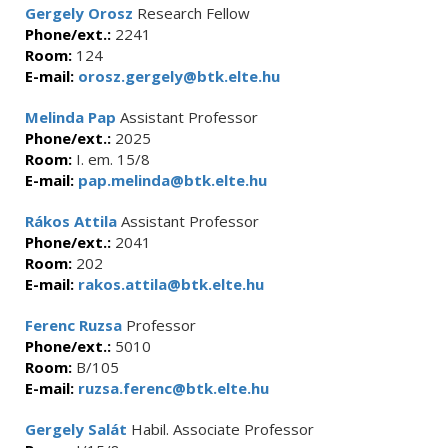
Gergely Orosz
Research Fellow
Phone/ext.:
2241
Room:
124
E-mail:
orosz.gergely@btk.elte.hu
Melinda Pap
Assistant Professor
Phone/ext.:
2025
Room:
I. em. 15/8
E-mail:
pap.melinda@btk.elte.hu
Rákos Attila
Assistant Professor
Phone/ext.:
2041
Room:
202
E-mail:
rakos.attila@btk.elte.hu
Ferenc Ruzsa
Professor
Phone/ext.:
5010
Room:
B/105
E-mail:
ruzsa.ferenc@btk.elte.hu
Gergely Salát
Habil. Associate Professor