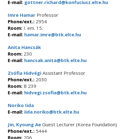
E-mail:
gottner.richard@konfuciusz.elte.hu
Imre Hamar
Professor
Phone/ext.:
2954
Room:
I. em. 15.
E-mail:
hamar.imre@btk.elte.hu
Anita Hancsák
Room:
230
E-mail:
hancsak.anita@btk.elte.hu
Zsófia Hidvégi
Assistant Professor
Phone/ext.:
2030
Room:
B 239
E-mail:
hidvegi.zsofia@btk.elte.hu
Noriko Iida
E-mail:
iida.noriko@btk.elte.hu
Jin, Kyoung Ae
Guest Lecturer (Korea Foundation)
Phone/ext.:
5444
Room:
206