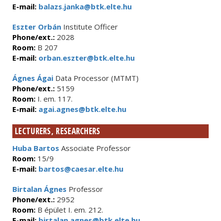
E-mail:
balazs.janka@btk.elte.hu
Eszter Orbán
Institute Officer
Phone/ext.:
2028
Room:
B 207
E-mail:
orban.eszter@btk.elte.hu
Ágnes Ágai
Data Processor (MTMT)
Phone/ext.:
5159
Room:
I. em. 117.
E-mail:
agai.agnes@btk.elte.hu
LECTURERS, RESEARCHERS
Huba Bartos
Associate Professor
Room:
15/9
E-mail:
bartos@caesar.elte.hu
Birtalan Ágnes
Professor
Phone/ext.:
2952
Room:
B épület I. em. 212.
E-mail:
birtalan.agnes@btk.elte.hu