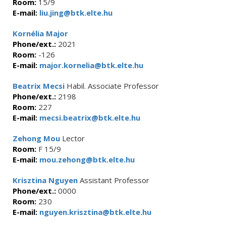
Room:
15/9
E-mail:
liu.jing@btk.elte.hu
Kornélia Major
Phone/ext.:
2021
Room:
-126
E-mail:
major.kornelia@btk.elte.hu
Beatrix Mecsi
Habil. Associate Professor
Phone/ext.:
2198
Room:
227
E-mail:
mecsi.beatrix@btk.elte.hu
Zehong Mou
Lector
Room:
F 15/9
E-mail:
mou.zehong@btk.elte.hu
Krisztina Nguyen
Assistant Professor
Phone/ext.:
0000
Room:
230
E-mail:
nguyen.krisztina@btk.elte.hu