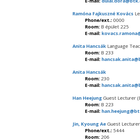
E-mail:
dulai.dora@btk.
Ramóna Fajkuszné Kovács
Le
Phone/ext.:
0000
Room:
B épület 225
E-mail:
kovacs.ramona@
Anita Hancsák
Language Teac
Room:
B 233
E-mail:
hancsak.anita@b
Anita Hancsák
Room:
230
E-mail:
hancsak.anita@b
Han Heejung
Guest Lecturer (
Room:
B 223
E-mail:
han.heejung@btk
Jin, Kyoung Ae
Guest Lecturer
Phone/ext.:
5444
Room:
206