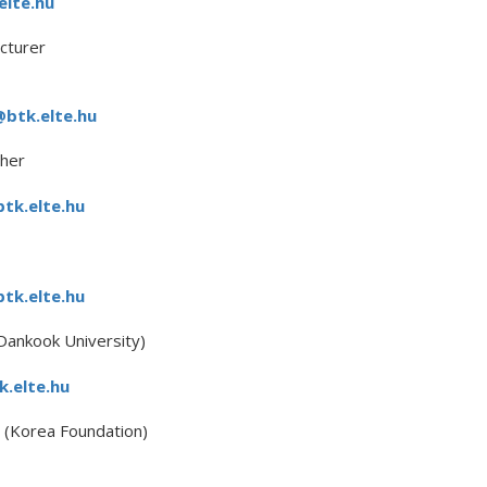
elte.hu
cturer
btk.elte.hu
her
tk.elte.hu
tk.elte.hu
Dankook University)
.elte.hu
 (Korea Foundation)