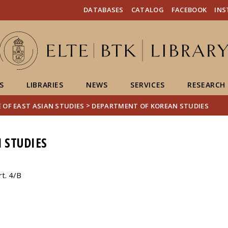
FIXME:token.header.mai
FIXME:token.header.cal
FIXME:token.header.abou
DATABASES
CATALOG
FACEBOOK
IN
S
LIBRARIES
NEWS
SERVICES
RESEARCH
>
 OF EAST ASIAN STUDIES
DEPARTMENT OF KOREAN STUDIES
 STUDIES
t. 4/B