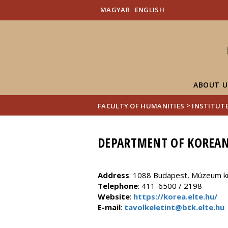
MAGYAR
ENGLISH
ABOUT U
>
FACULTY OF HUMANITIES
INSTITUTE
DEPARTMENT OF KOREAN
Address
: 1088 Budapest, Múzeum kr
Telephone
: 411-6500 / 2198
Website
:
https://korea.elte.hu/
E-mail
:
tavolkeletint@btk.elte.hu