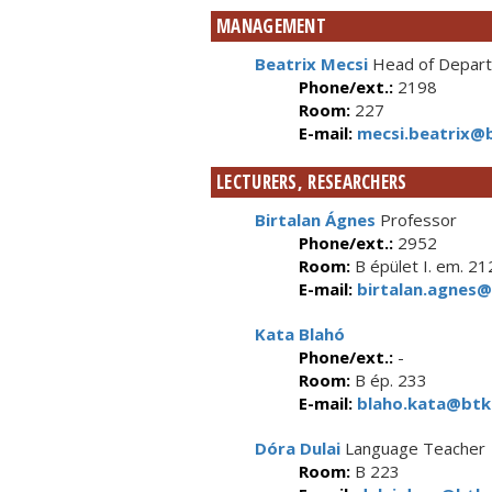
MANAGEMENT
Beatrix Mecsi
Head of Departm
Phone/ext.:
2198
Room:
227
E-mail:
mecsi.beatrix@b
LECTURERS, RESEARCHERS
Birtalan Ágnes
Professor
Phone/ext.:
2952
Room:
B épület I. em. 21
E-mail:
birtalan.agnes@
Kata Blahó
Phone/ext.:
-
Room:
B ép. 233
E-mail:
blaho.kata@btk.
Dóra Dulai
Language Teacher
Room:
B 223