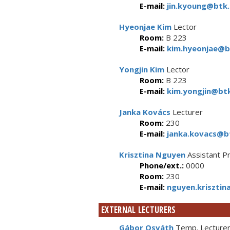
E-mail:
jin.kyoung@btk.
Hyeonjae Kim
Lector
Room:
B 223
E-mail:
kim.hyeonjae@bt
Yongjin Kim
Lector
Room:
B 223
E-mail:
kim.yongjin@btk
Janka Kovács
Lecturer
Room:
230
E-mail:
janka.kovacs@bt
Krisztina Nguyen
Assistant P
Phone/ext.:
0000
Room:
230
E-mail:
nguyen.krisztin
EXTERNAL LECTURERS
Gábor Osváth
Temp. Lecture