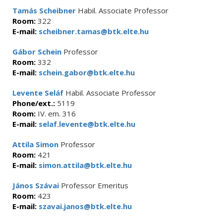
Tamás Scheibner
Habil. Associate Professor
Room:
322
E-mail:
scheibner.tamas@btk.elte.hu
Gábor Schein
Professor
Room:
332
E-mail:
schein.gabor@btk.elte.hu
Levente Seláf
Habil. Associate Professor
Phone/ext.:
5119
Room:
IV. em. 316
E-mail:
selaf.levente@btk.elte.hu
Attila Simon
Professor
Room:
421
E-mail:
simon.attila@btk.elte.hu
János Szávai
Professor Emeritus
Room:
423
E-mail:
szavai.janos@btk.elte.hu