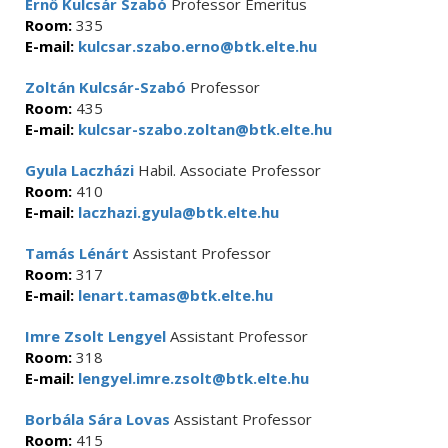
Ernő Kulcsár Szabó
Professor Emeritus
Room:
335
E-mail:
kulcsar.szabo.erno@btk.elte.hu
Zoltán Kulcsár-Szabó
Professor
Room:
435
E-mail:
kulcsar-szabo.zoltan@btk.elte.hu
Gyula Laczházi
Habil. Associate Professor
Room:
410
E-mail:
laczhazi.gyula@btk.elte.hu
Tamás Lénárt
Assistant Professor
Room:
317
E-mail:
lenart.tamas@btk.elte.hu
Imre Zsolt Lengyel
Assistant Professor
Room:
318
E-mail:
lengyel.imre.zsolt@btk.elte.hu
Borbála Sára Lovas
Assistant Professor
Room:
415