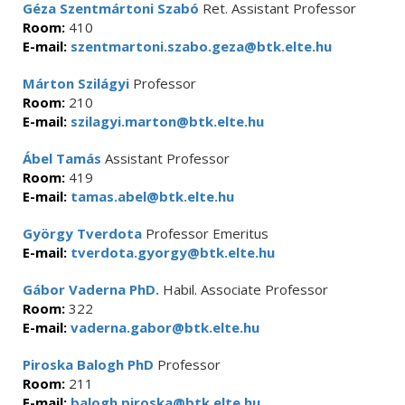
Géza Szentmártoni Szabó
Ret. Assistant Professor
Room:
410
E-mail:
szentmartoni.szabo.geza@btk.elte.hu
Márton Szilágyi
Professor
Room:
210
E-mail:
szilagyi.marton@btk.elte.hu
Ábel Tamás
Assistant Professor
Room:
419
E-mail:
tamas.abel@btk.elte.hu
György Tverdota
Professor Emeritus
E-mail:
tverdota.gyorgy@btk.elte.hu
Gábor Vaderna PhD.
Habil. Associate Professor
Room:
322
E-mail:
vaderna.gabor@btk.elte.hu
Piroska Balogh PhD
Professor
Room:
211
E-mail:
balogh.piroska@btk.elte.hu