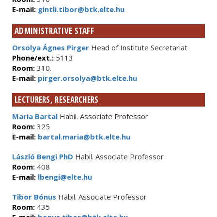
E-mail:
gintli.tibor@btk.elte.hu
ADMINISTRATIVE STAFF
Orsolya Ágnes Pirger
Head of Institute Secretariat
Phone/ext.:
5113
Room:
310.
E-mail:
pirger.orsolya@btk.elte.hu
LECTURERS, RESEARCHERS
Maria Bartal
Habil. Associate Professor
Room:
325
E-mail:
bartal.maria@btk.elte.hu
László Bengi PhD
Habil. Associate Professor
Room:
408
E-mail:
lbengi@elte.hu
Tibor Bónus
Habil. Associate Professor
Room:
435