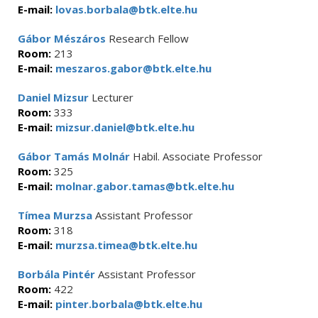
E-mail:
lovas.borbala@btk.elte.hu
Gábor Mészáros
Research Fellow
Room:
213
E-mail:
meszaros.gabor@btk.elte.hu
Daniel Mizsur
Lecturer
Room:
333
E-mail:
mizsur.daniel@btk.elte.hu
Gábor Tamás Molnár
Habil. Associate Professor
Room:
325
E-mail:
molnar.gabor.tamas@btk.elte.hu
Tímea Murzsa
Assistant Professor
Room:
318
E-mail:
murzsa.timea@btk.elte.hu
Borbála Pintér
Assistant Professor
Room:
422
E-mail:
pinter.borbala@btk.elte.hu