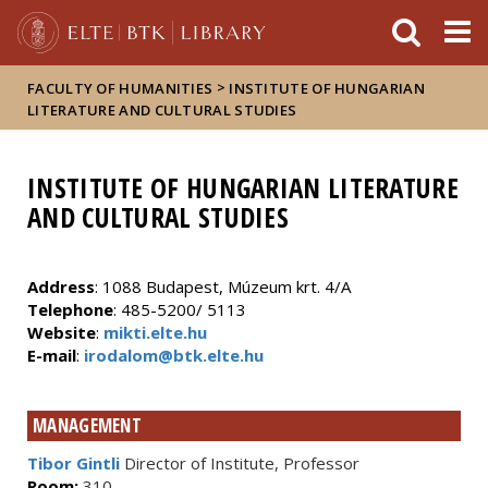
FIXME:token.header.mai
FIXME:token.header.cal
FIXME:token.header.abou
>
FACULTY OF HUMANITIES
INSTITUTE OF HUNGARIAN
LITERATURE AND CULTURAL STUDIES
INSTITUTE OF HUNGARIAN LITERATURE
AND CULTURAL STUDIES
Address
: 1088 Budapest, Múzeum krt. 4/A
Telephone
: 485-5200/ 5113
Website
:
mikti.elte.hu
E-mail
:
irodalom@btk.elte.hu
MANAGEMENT
Tibor Gintli
Director of Institute, Professor
Room:
310