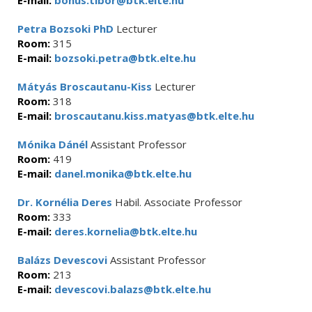
E-mail:
bonus.tibor@btk.elte.hu
Petra Bozsoki PhD
Lecturer
Room:
315
E-mail:
bozsoki.petra@btk.elte.hu
Mátyás Broscautanu-Kiss
Lecturer
Room:
318
E-mail:
broscautanu.kiss.matyas@btk.elte.hu
Mónika Dánél
Assistant Professor
Room:
419
E-mail:
danel.monika@btk.elte.hu
Dr. Kornélia Deres
Habil. Associate Professor
Room:
333
E-mail:
deres.kornelia@btk.elte.hu
Balázs Devescovi
Assistant Professor
Room:
213
E-mail:
devescovi.balazs@btk.elte.hu