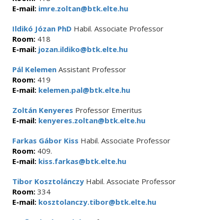
E-mail:
imre.zoltan@btk.elte.hu
Ildikó Józan PhD
Habil. Associate Professor
Room:
418
E-mail:
jozan.ildiko@btk.elte.hu
Pál Kelemen
Assistant Professor
Room:
419
E-mail:
kelemen.pal@btk.elte.hu
Zoltán Kenyeres
Professor Emeritus
E-mail:
kenyeres.zoltan@btk.elte.hu
Farkas Gábor Kiss
Habil. Associate Professor
Room:
409.
E-mail:
kiss.farkas@btk.elte.hu
Tibor Kosztolánczy
Habil. Associate Professor
Room:
334
E-mail:
kosztolanczy.tibor@btk.elte.hu