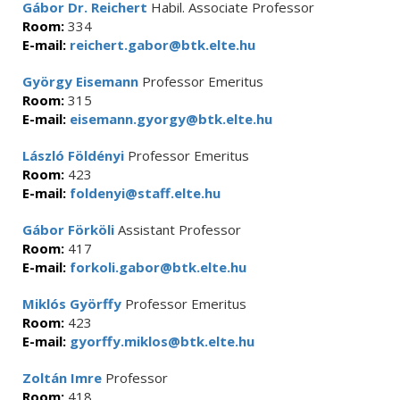
Gábor Dr. Reichert
Habil. Associate Professor
Room:
334
E-mail:
reichert.gabor@btk.elte.hu
György Eisemann
Professor Emeritus
Room:
315
E-mail:
eisemann.gyorgy@btk.elte.hu
László Földényi
Professor Emeritus
Room:
423
E-mail:
foldenyi@staff.elte.hu
Gábor Förköli
Assistant Professor
Room:
417
E-mail:
forkoli.gabor@btk.elte.hu
Miklós Györffy
Professor Emeritus
Room:
423
E-mail:
gyorffy.miklos@btk.elte.hu
Zoltán Imre
Professor
Room:
418