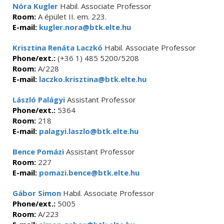
Nóra Kugler
Habil. Associate Professor
Room:
A épület II. em. 223.
E-mail:
kugler.nora@btk.elte.hu
Krisztina Renáta Laczkó
Habil. Associate Professor
Phone/ext.:
(+36 1) 485 5200/5208
Room:
A/228
E-mail:
laczko.krisztina@btk.elte.hu
László Palágyi
Assistant Professor
Phone/ext.:
5364
Room:
218
E-mail:
palagyi.laszlo@btk.elte.hu
Bence Pomázi
Assistant Professor
Room:
227
E-mail:
pomazi.bence@btk.elte.hu
Gábor Simon
Habil. Associate Professor
Phone/ext.:
5005
Room:
A/223