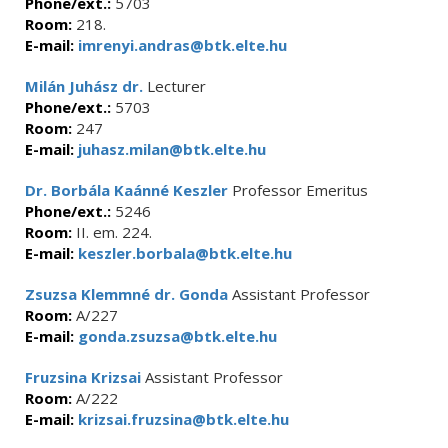
Phone/ext.:
5703
Room:
218.
E-mail:
imrenyi.andras@btk.elte.hu
Milán Juhász dr.
Lecturer
Phone/ext.:
5703
Room:
247
E-mail:
juhasz.milan@btk.elte.hu
Dr. Borbála Kaánné Keszler
Professor Emeritus
Phone/ext.:
5246
Room:
II. em. 224.
E-mail:
keszler.borbala@btk.elte.hu
Zsuzsa Klemmné dr. Gonda
Assistant Professor
Room:
A/227
E-mail:
gonda.zsuzsa@btk.elte.hu
Fruzsina Krizsai
Assistant Professor
Room:
A/222
E-mail:
krizsai.fruzsina@btk.elte.hu