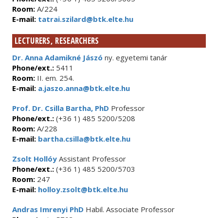
Room:
A/224
E-mail:
tatrai.szilard@btk.elte.hu
LECTURERS, RESEARCHERS
Dr. Anna Adamikné Jászó
ny. egyetemi tanár
Phone/ext.:
5411
Room:
II. em. 254.
E-mail:
a.jaszo.anna@btk.elte.hu
Prof. Dr. Csilla Bartha, PhD
Professor
Phone/ext.:
(+36 1) 485 5200/5208
Room:
A/228
E-mail:
bartha.csilla@btk.elte.hu
Zsolt Hollóy
Assistant Professor
Phone/ext.:
(+36 1) 485 5200/5703
Room:
247
E-mail:
holloy.zsolt@btk.elte.hu
Andras Imrenyi PhD
Habil. Associate Professor