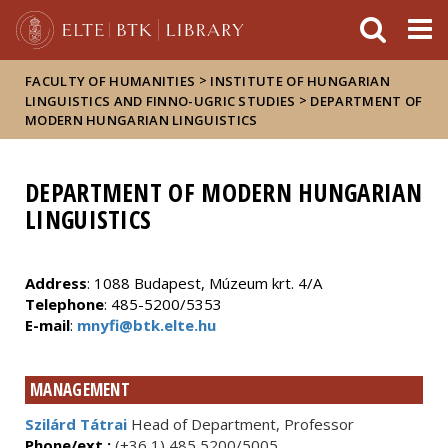
FIXME:token.header.mai
FIXME:token.header.cal
FIXME:token.header.abou
>
FACULTY OF HUMANITIES
INSTITUTE OF HUNGARIAN
>
LINGUISTICS AND FINNO-UGRIC STUDIES
DEPARTMENT OF
MODERN HUNGARIAN LINGUISTICS
DEPARTMENT OF MODERN HUNGARIAN
LINGUISTICS
Address
: 1088 Budapest, Múzeum krt. 4/A
Telephone
: 485-5200/5353
E-mail
:
mnyfi@btk.elte.hu
MANAGEMENT
Szilárd Tátrai
Head of Department, Professor
Phone/ext.:
(+36 1) 485 5200/5005