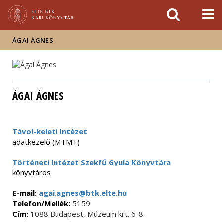
Események
ELTE a
Hírek
sajtóban
ÁGAI ÁGNES
ÁGAI ÁGNES
Távol-keleti Intézet
adatkezelő (MTMT)
Történeti Intézet Szekfű Gyula Könyvtára
könyvtáros
E-mail:
agai.agnes@btk.elte.hu
Telefon/Mellék:
5159
Cím:
1088 Budapest, Múzeum krt. 6-8.