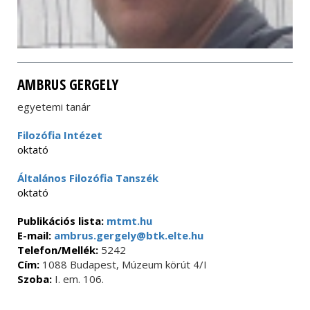
AMBRUS GERGELY
egyetemi tanár
Filozófia Intézet
oktató
Általános Filozófia Tanszék
oktató
Publikációs lista:
mtmt.hu
E-mail:
ambrus.gergely@btk.elte.hu
Telefon/Mellék:
5242
Cím:
1088 Budapest, Múzeum körút 4/I
Szoba:
I. em. 106.