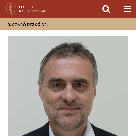
Események
ELTE a
Hírek
sajtóban
B. SZABÓ DEZSŐ DR.