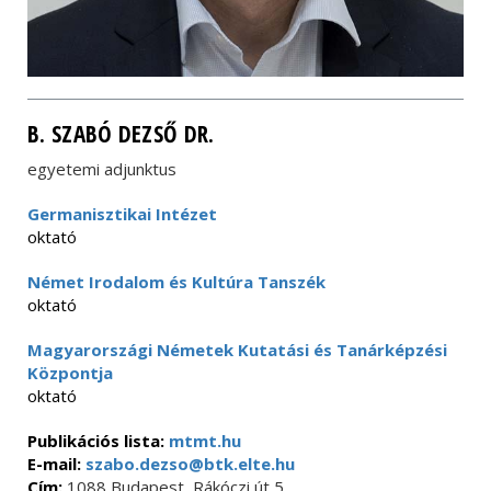
B. SZABÓ DEZSŐ DR.
egyetemi adjunktus
Germanisztikai Intézet
oktató
Német Irodalom és Kultúra Tanszék
oktató
Magyarországi Németek Kutatási és Tanárképzési
Központja
oktató
Publikációs lista:
mtmt.hu
E-mail:
szabo.dezso@btk.elte.hu
Cím:
1088 Budapest, Rákóczi út 5.