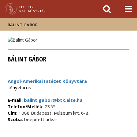
Események
ELTE a
Hírek
sajtóban
BÁLINT GÁBOR
BÁLINT GÁBOR
Angol-Amerikai Intézet Könyvtára
könyvtáros
E-mail:
balint.gabor@btk.elte.hu
Telefon/Mellék:
2355
Cím:
1088 Budapest, Múzeum krt. 6-8.
Szoba:
beépített udvar