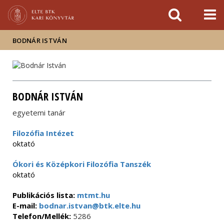
Események
ELTE a
Hírek
sajtóban
BODNÁR ISTVÁN
BODNÁR ISTVÁN
egyetemi tanár
Filozófia Intézet
oktató
Ókori és Középkori Filozófia Tanszék
oktató
Publikációs lista:
mtmt.hu
E-mail:
bodnar.istvan@btk.elte.hu
Telefon/Mellék:
5286