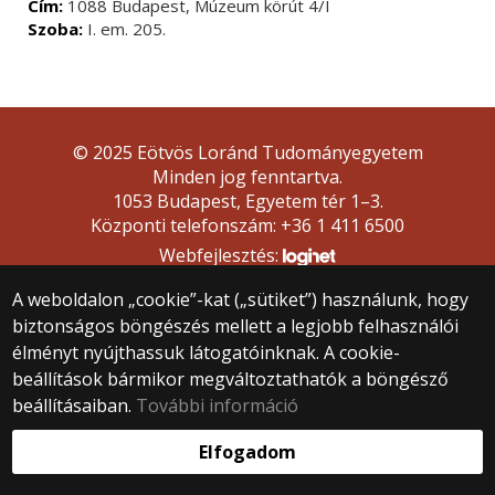
Cím:
1088 Budapest, Múzeum körút 4/I
Szoba:
I. em. 205.
© 2025 Eötvös Loránd Tudományegyetem
Minden jog fenntartva.
1053 Budapest, Egyetem tér 1–3.
Központi telefonszám: +36 1 411 6500
Webfejlesztés:
A weboldalon „cookie”-kat („sütiket”) használunk, hogy
biztonságos böngészés mellett a legjobb felhasználói
élményt nyújthassuk látogatóinknak. A cookie-
beállítások bármikor megváltoztathatók a böngésző
beállításaiban.
További információ
Elfogadom