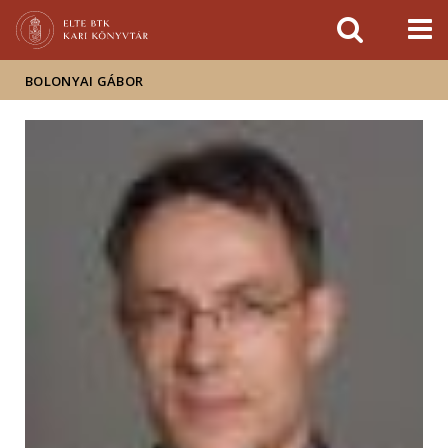
Események
ELTE a
Hírek
sajtóban
BOLONYAI GÁBOR