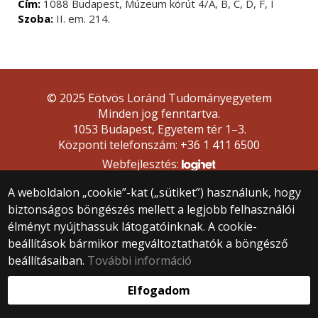
Cím:
1088 Budapest, Múzeum körút 4/A, B, C, D, F, I
Szoba:
II. em. 214.
© 2025 Eötvös Loránd Tudományegyetem
Minden jog fenntartva.
1053 Budapest, Egyetem tér 1–3.
Központi telefonszám: +36 1 411 6500
Webfejlesztés:
A weboldalon „cookie”-kat („sütiket”) használunk, hogy
biztonságos böngészés mellett a legjobb felhasználói
élményt nyújthassuk látogatóinknak. A cookie-
beállítások bármikor megváltoztathatók a böngésző
beállításaiban.
További információ
Elfogadom