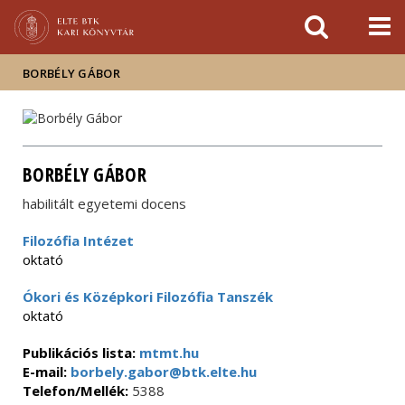
Események
ELTE a
Hírek
sajtóban
BORBÉLY GÁBOR
BORBÉLY GÁBOR
habilitált egyetemi docens
Filozófia Intézet
oktató
Ókori és Középkori Filozófia Tanszék
oktató
Publikációs lista:
mtmt.hu
E-mail:
borbely.gabor@btk.elte.hu
Telefon/Mellék:
5388