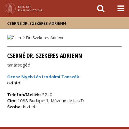
Események
ELTE a
Hírek
sajtóban
CSERNÉ DR. SZEKERES ADRIENN
CSERNÉ DR. SZEKERES ADRIENN
tanársegéd
Orosz Nyelvi és Irodalmi Tanszék
oktató
Telefon/Mellék:
5240
Cím:
1088 Budapest, Múzeum krt. 4/D
Szoba:
fszt. 4.