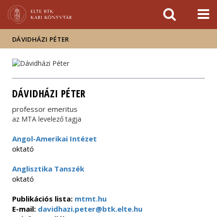
Események
ELTE a
Hírek
sajtóban
DÁVIDHÁZI PÉTER
DÁVIDHÁZI PÉTER
professor emeritus
az MTA levelező tagja
Angol-Amerikai Intézet
oktató
Anglisztika Tanszék
oktató
Publikációs lista:
mtmt.hu
E-mail:
davidhazi.peter@btk.elte.hu