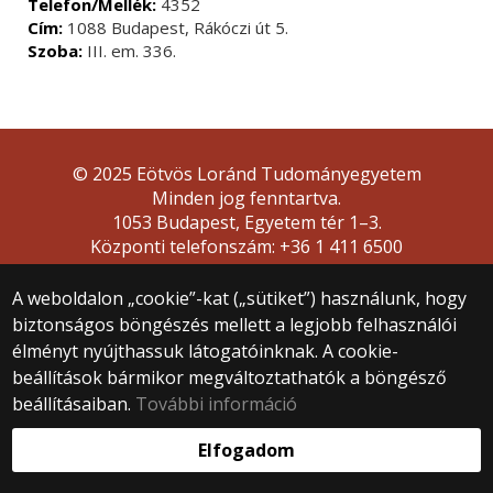
Telefon/Mellék:
4352
Cím:
1088 Budapest, Rákóczi út 5.
Szoba:
III. em. 336.
© 2025 Eötvös Loránd Tudományegyetem
Minden jog fenntartva.
1053 Budapest, Egyetem tér 1–3.
Központi telefonszám: +36 1 411 6500
Webfejlesztés:
A weboldalon „cookie”-kat („sütiket”) használunk, hogy
biztonságos böngészés mellett a legjobb felhasználói
élményt nyújthassuk látogatóinknak. A cookie-
beállítások bármikor megváltoztathatók a böngésző
beállításaiban.
További információ
Elfogadom