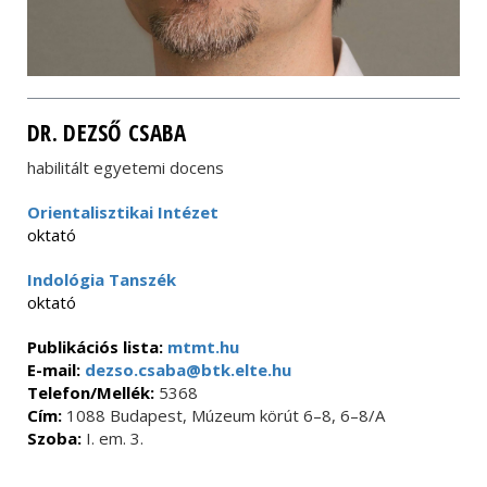
DR. DEZSŐ CSABA
habilitált egyetemi docens
Orientalisztikai Intézet
oktató
Indológia Tanszék
oktató
Publikációs lista:
mtmt.hu
E-mail:
dezso.csaba@btk.elte.hu
Telefon/Mellék:
5368
Cím:
1088 Budapest, Múzeum körút 6–8, 6–8/A
Szoba:
I. em. 3.