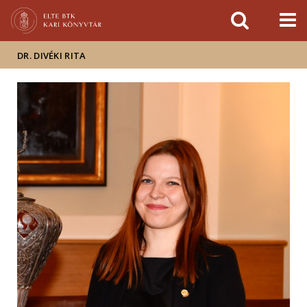
Események
ELTE a
Hírek
sajtóban
DR. DIVÉKI RITA