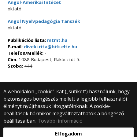
Angol-Amerikai Intézet
oktató
Angol Nyelvpedagógia Tanszék
oktató
Publikációs lista:
mtmt.hu
E-mail:
diveki.rita@btk.elte.hu
Telefon/Mellék:
-
Cím:
1088 Budapest, Rákóczi út 5.
Szoba:
444
A weboldalon „cookie”-kat („sütiket”) használunk, hogy
biztonságos böngészés mellett a legjobb felhasználói
© 2025 Eötvös Loránd Tudományegyetem
élményt nyújthassuk látogatóinknak. A cookie-
Minden jog fenntartva.
beállítások bármikor megváltoztathatók a böngésző
1053 Budapest, Egyetem tér 1–3.
Központi telefonszám: +36 1 411 6500
beállításaiban.
További információ
Webfejlesztés:
Elfogadom