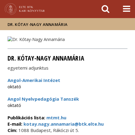
Események
ELTE a
Hírek
sajtóban
DR. KÓTAY-NAGY ANNAMÁRIA
DR. KÓTAY-NAGY ANNAMÁRIA
egyetemi adjunktus
Angol-Amerikai Intézet
oktató
Angol Nyelvpedagógia Tanszék
oktató
Publikációs lista:
mtmt.hu
E-mail:
kotay.nagy.annamaria@btk.elte.hu
Cím:
1088 Budapest, Rákóczi út 5.