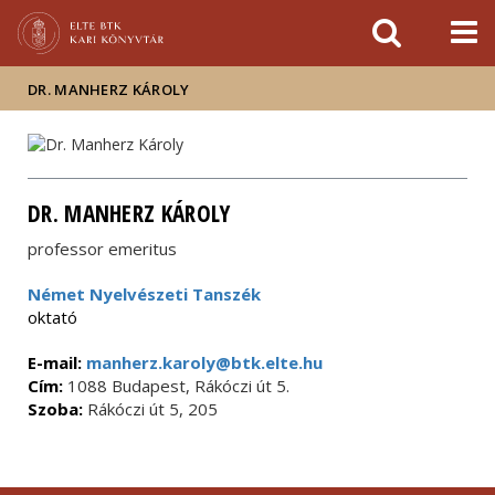
Események
ELTE a
Hírek
sajtóban
DR. MANHERZ KÁROLY
DR. MANHERZ KÁROLY
professor emeritus
Német Nyelvészeti Tanszék
oktató
E-mail:
manherz.karoly@btk.elte.hu
Cím:
1088 Budapest, Rákóczi út 5.
Szoba:
Rákóczi út 5, 205