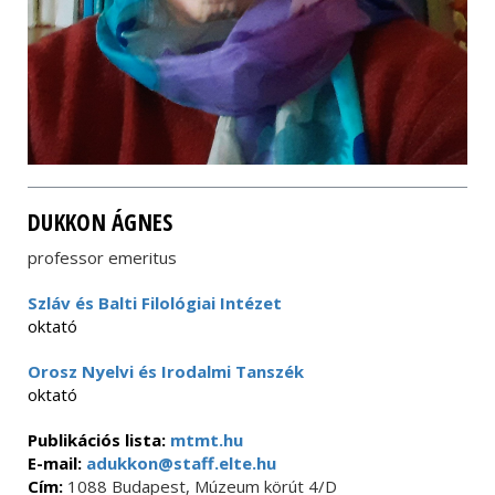
DUKKON ÁGNES
professor emeritus
Szláv és Balti Filológiai Intézet
oktató
Orosz Nyelvi és Irodalmi Tanszék
oktató
Publikációs lista:
mtmt.hu
E-mail:
adukkon@staff.elte.hu
Cím:
1088 Budapest, Múzeum körút 4/D