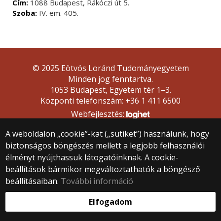
Cím:
1088 Budapest, Rákóczi út 5.
Szoba:
IV. em. 405.
© 2025 Eötvös Loránd Tudományegyetem
Minden jog fenntartva.
1053 Budapest, Egyetem tér 1–3.
Központi telefonszám: +36 1 411 6500
Webfejlesztés:
A weboldalon „cookie”-kat („sütiket”) használunk, hogy
biztonságos böngészés mellett a legjobb felhasználói
élményt nyújthassuk látogatóinknak. A cookie-
beállítások bármikor megváltoztathatók a böngésző
beállításaiban.
További információ
Elfogadom