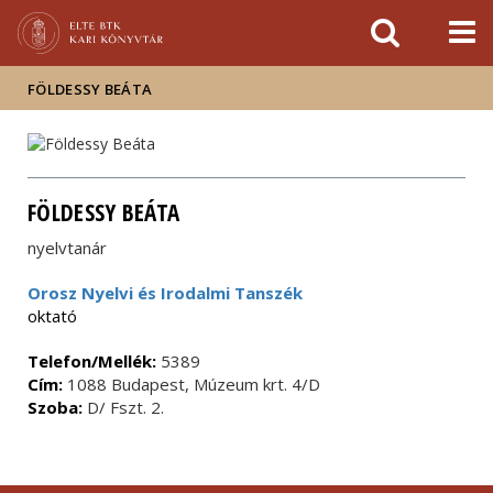
Események
ELTE a
Hírek
sajtóban
FÖLDESSY BEÁTA
FÖLDESSY BEÁTA
nyelvtanár
Orosz Nyelvi és Irodalmi Tanszék
oktató
Telefon/Mellék:
5389
Cím:
1088 Budapest, Múzeum krt. 4/D
Szoba:
D/ Fszt. 2.