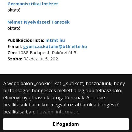
Germanisztikai Intézet
oktató
Német Nyelvészeti Tanszék
oktató
Publikációs lista:
mtmt.hu
E-mail:
gyuricza.katalin@btk.elte.hu
Cím:
1088 Budapest, Rákóczi út 5.
Szoba:
Rákóczi út 5, 202
A weboldalon „cookie”-kat („sütiket”) használunk, hogy
biztonságos böngészés mellett a legjobb felhasználói
© 2025 Eötvös Loránd Tudományegyetem
élményt nyújthassuk látogatóinknak. A cookie-
Minden jog fenntartva.
beállítások bármikor megváltoztathatók a böngésző
1053 Budapest, Egyetem tér 1–3.
Központi telefonszám: +36 1 411 6500
beállításaiban.
További információ
Webfejlesztés:
Elfogadom