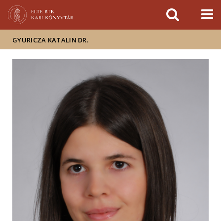
Események
ELTE a
Hírek
sajtóban
GYURICZA KATALIN DR.