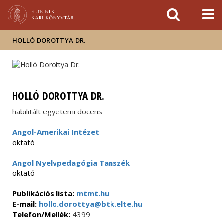
Események
ELTE a
Hírek
sajtóban
HOLLÓ DOROTTYA DR.
HOLLÓ DOROTTYA DR.
habilitált egyetemi docens
Angol-Amerikai Intézet
oktató
Angol Nyelvpedagógia Tanszék
oktató
Publikációs lista:
mtmt.hu
E-mail:
hollo.dorottya@btk.elte.hu
Telefon/Mellék:
4399