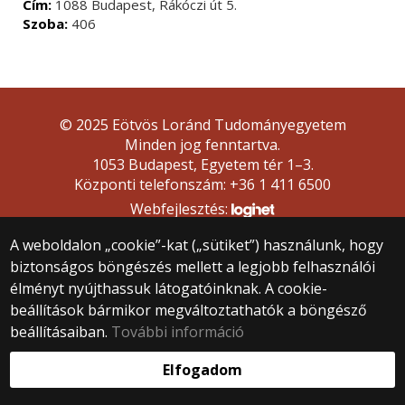
Cím:
1088 Budapest, Rákóczi út 5.
Szoba:
406
© 2025 Eötvös Loránd Tudományegyetem
Minden jog fenntartva.
1053 Budapest, Egyetem tér 1–3.
Központi telefonszám: +36 1 411 6500
Webfejlesztés:
A weboldalon „cookie”-kat („sütiket”) használunk, hogy
biztonságos böngészés mellett a legjobb felhasználói
élményt nyújthassuk látogatóinknak. A cookie-
beállítások bármikor megváltoztathatók a böngésző
beállításaiban.
További információ
Elfogadom