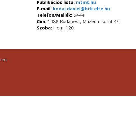
Publikációs lista:
mtmt.hu
E-mail:
kodaj.daniel@btk.elte.hu
Telefon/Mellék:
5444
Cím:
1088 Budapest, Múzeum körút 4/I
Szoba:
I. em. 120.
tem