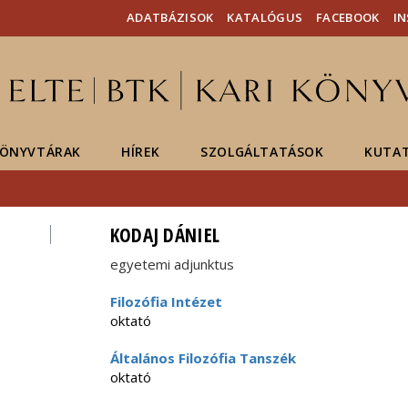
Események
ELTE a
Hírek
ADATBÁZISOK
KATALÓGUS
FACEBOOK
I
sajtóban
ÖNYVTÁRAK
HÍREK
SZOLGÁLTATÁSOK
KUTA
KODAJ DÁNIEL
egyetemi adjunktus
Filozófia Intézet
oktató
Általános Filozófia Tanszék
oktató