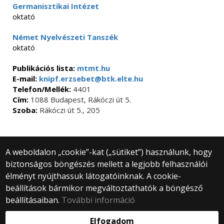
Germanisztikai Intézet
oktató
Német Nyelvészeti Tanszék
oktató
Publikációs lista:
mtmt.hu
E-mail:
knipf.erzsebet@btk.elte.hu
Telefon/Mellék:
4401
Cím:
1088 Budapest, Rákóczi út 5.
Szoba:
Rákóczi út 5., 205
A weboldalon „cookie”-kat („sütiket”) használunk, hogy
biztonságos böngészés mellett a legjobb felhasználói
© 2025 Eötvös Loránd Tudományegyetem
élményt nyújthassuk látogatóinknak. A cookie-
Minden jog fenntartva.
beállítások bármikor megváltoztathatók a böngésző
1053 Budapest, Egyetem tér 1–3.
Központi telefonszám: +36 1 411 6500
beállításaiban.
További információ
Webfejlesztés:
Elfogadom