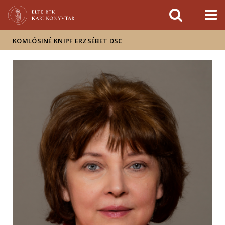
Események
ELTE a
Hírek
sajtóban
KOMLÓSINÉ KNIPF ERZSÉBET DSC