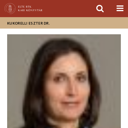
Események
ELTE a
Hírek
sajtóban
KUKORELLI ESZTER DR.