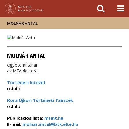
Események
ELTE a
Hírek
sajtóban
MOLNÁR ANTAL
MOLNÁR ANTAL
egyetemi tanár
az MTA doktora
Történeti Intézet
oktató
Kora Újkori Történeti Tanszék
oktató
Publikációs lista:
mtmt.hu
E-mail:
molnar.antal@btk.elte.hu