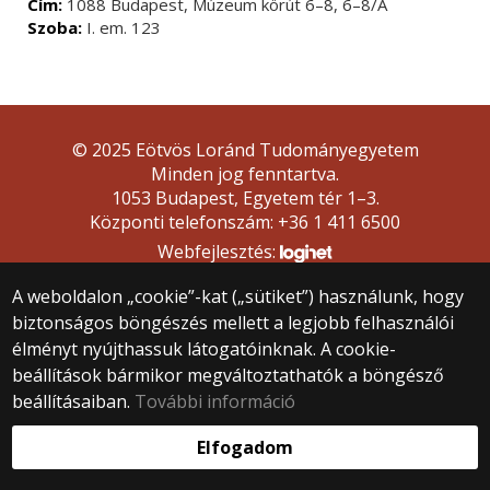
Cím:
1088 Budapest, Múzeum körút 6–8, 6–8/A
Szoba:
I. em. 123
© 2025 Eötvös Loránd Tudományegyetem
Minden jog fenntartva.
1053 Budapest, Egyetem tér 1–3.
Központi telefonszám: +36 1 411 6500
Webfejlesztés:
A weboldalon „cookie”-kat („sütiket”) használunk, hogy
biztonságos böngészés mellett a legjobb felhasználói
élményt nyújthassuk látogatóinknak. A cookie-
beállítások bármikor megváltoztathatók a böngésző
beállításaiban.
További információ
Elfogadom