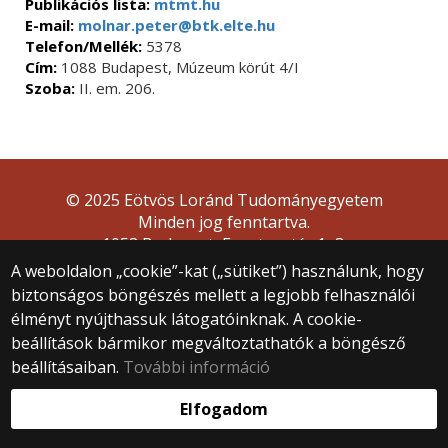
Publikációs lista:
mtmt.hu
E-mail:
molnar.peter@btk.elte.hu
Telefon/Mellék:
5378
Cím:
1088 Budapest, Múzeum körút 4/I
Szoba:
II. em. 206.
© 2025 Eötvös Loránd Tudományegyetem
Minden jog fenntartva.
1053 Budapest, Egyetem tér 1–3.
Központi telefonszám: +36 1 411 6500
A weboldalon „cookie”-kat („sütiket”) használunk, hogy
Webfejlesztés:
biztonságos böngészés mellett a legjobb felhasználói
élményt nyújthassuk látogatóinknak. A cookie-
beállítások bármikor megváltoztathatók a böngésző
beállításaiban.
További információ
Elfogadom