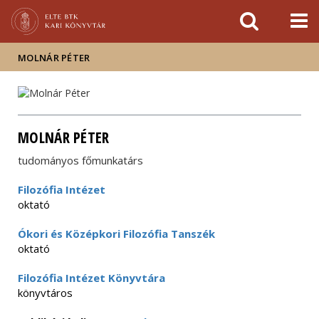
Események
ELTE a
Hírek
sajtóban
MOLNÁR PÉTER
MOLNÁR PÉTER
tudományos főmunkatárs
Filozófia Intézet
oktató
Ókori és Középkori Filozófia Tanszék
oktató
Filozófia Intézet Könyvtára
könyvtáros