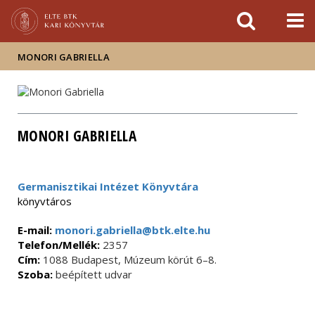
Események
ELTE a
Hírek
sajtóban
MONORI GABRIELLA
MONORI GABRIELLA
Germanisztikai Intézet Könyvtára
könyvtáros
E-mail:
monori.gabriella@btk.elte.hu
Telefon/Mellék:
2357
Cím:
1088 Budapest, Múzeum körút 6–8.
Szoba:
beépített udvar