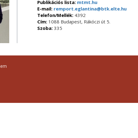
Publikációs lista:
mtmt.hu
E-mail:
remport.eglantina@btk.elte.hu
Telefon/Mellék:
4392
Cím:
1088 Budapest, Rákóczi út 5.
Szoba:
335
tem