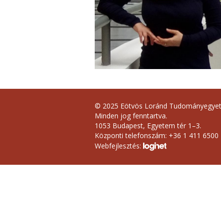
© 2025 Eötvös Loránd Tudományegye
Minden jog fenntartva.
1053 Budapest, Egyetem tér 1–3.
Központi telefonszám: +36 1 411 6500
Webfejlesztés: