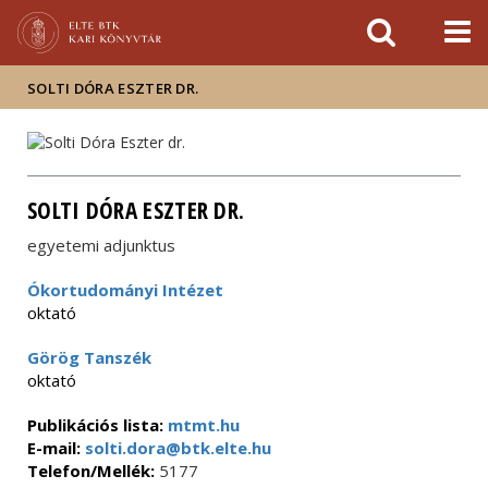
Események
ELTE a
Hírek
sajtóban
SOLTI DÓRA ESZTER DR.
SOLTI DÓRA ESZTER DR.
egyetemi adjunktus
Ókortudományi Intézet
oktató
Görög Tanszék
oktató
Publikációs lista:
mtmt.hu
E-mail:
solti.dora@btk.elte.hu
Telefon/Mellék:
5177