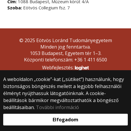
Cím:
1088 Budapest, Múzeum körút 4/A
Szoba:
Eötvös Collegium fsz. 7
© 2025 Eötvös Loránd Tudományegyetem
Minden jog fenntartva.
1053 Budapest, Egyetem tér 1–3.
Központi telefonszám: +36 1 411 6500
Webfejlesztés:
A weboldalon „cookie”-kat („sütiket”) használunk, hogy
biztonságos böngészés mellett a legjobb felhasználói
élményt nyújthassuk látogatóinknak. A cookie-
beállítások bármikor megváltoztathatók a böngésző
beállításaiban.
További információ
Elfogadom