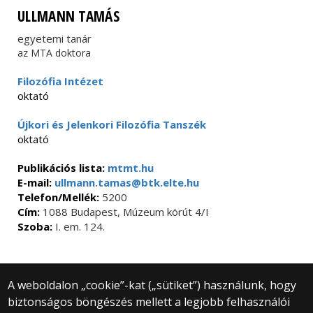
ULLMANN TAMÁS
egyetemi tanár
az MTA doktora
Filozófia Intézet
oktató
Újkori és Jelenkori Filozófia Tanszék
oktató
Publikációs lista:
mtmt.hu
E-mail:
ullmann.tamas@btk.elte.hu
Telefon/Mellék:
5200
Cím:
1088 Budapest, Múzeum körút 4/I
Szoba:
I. em. 124.
A weboldalon „cookie”-kat („sütiket”) használunk, hogy
biztonságos böngészés mellett a legjobb felhasználói
© 2025 Eötvös Loránd Tudományegyetem