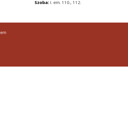
Szoba:
I. em. 110., 112.
tem