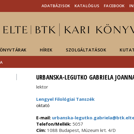
Események
ELTE a
Hírek
ADATBÁZISOK
KATALÓGUS
FACEBOOK
I
sajtóban
ÖNYVTÁRAK
HÍREK
SZOLGÁLTATÁSOK
KUTA
NA
URBANSKA-LEGUTKO GABRIELA JOANN
lektor
Lengyel Filológiai Tanszék
oktató
E-mail:
urbanska-legutko.gabriela@btk.elte
Telefon/Mellék:
5057
Cím:
1088 Budapest, Múzeum krt. 4/D