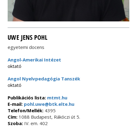
UWE JENS POHL
egyetemi docens
Angol-Amerikai Intézet
oktató
Angol Nyelvpedagógia Tanszék
oktató
Publikációs lista:
mtmt.hu
E-mail:
pohl.uwe@btk.elte.hu
Telefon/Mellék:
4395
Cím:
1088 Budapest, Rákóczi út 5.
Szoba:
IV. em. 402