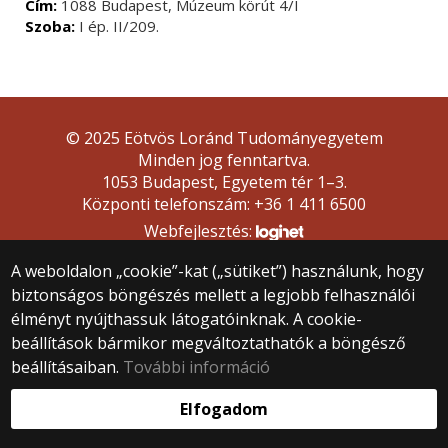
Cím:
1088 Budapest, Múzeum körút 4/I
Szoba:
I ép. II/209.
© 2025 Eötvös Loránd Tudományegyetem
Minden jog fenntartva.
1053 Budapest, Egyetem tér 1–3.
Központi telefonszám: +36 1 411 6500
Webfejlesztés:
A weboldalon „cookie”-kat („sütiket”) használunk, hogy
biztonságos böngészés mellett a legjobb felhasználói
élményt nyújthassuk látogatóinknak. A cookie-
beállítások bármikor megváltoztathatók a böngésző
beállításaiban.
További információ
Elfogadom