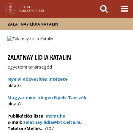
Események
ELTE a
Hírek
sajtóban
ZALATNAY LÍDIA KATALIN
ZALATNAY LÍDIA KATALIN
egyetemi tanársegéd
Nyelvi Közvetítés Intézete
oktató
Magyar mint Idegen Nyelv Tanszék
oktató
Publikációs lista:
mtmt.hu
E-mail:
zalatnay.lidia@btk.elte.hu
Telefon/Mellék:
5107