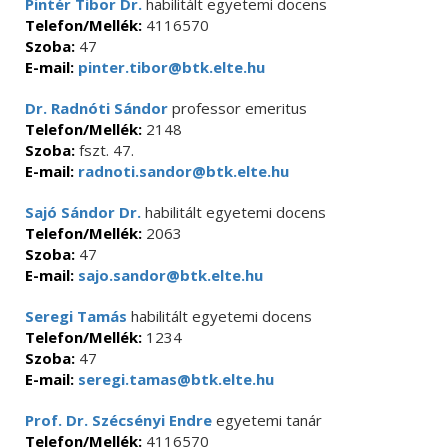
Pintér Tibor Dr.
habilitált egyetemi docens
Telefon/Mellék:
4116570
Szoba:
47
E-mail:
pinter.tibor@btk.elte.hu
Dr. Radnóti Sándor
professor emeritus
Telefon/Mellék:
2148
Szoba:
fszt. 47.
E-mail:
radnoti.sandor@btk.elte.hu
Sajó Sándor Dr.
habilitált egyetemi docens
Telefon/Mellék:
2063
Szoba:
47
E-mail:
sajo.sandor@btk.elte.hu
Seregi Tamás
habilitált egyetemi docens
Telefon/Mellék:
1234
Szoba:
47
E-mail:
seregi.tamas@btk.elte.hu
Prof. Dr. Szécsényi Endre
egyetemi tanár
Telefon/Mellék:
4116570