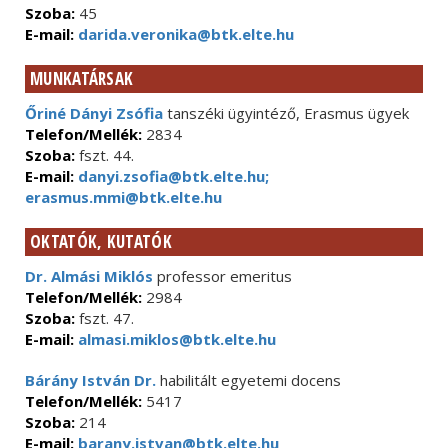
Szoba:
45
E-mail:
darida.veronika@btk.elte.hu
MUNKATÁRSAK
Őriné Dányi Zsófia
tanszéki ügyintéző, Erasmus ügyek
Telefon/Mellék:
2834
Szoba:
fszt. 44.
E-mail:
danyi.zsofia@btk.elte.hu;
erasmus.mmi@btk.elte.hu
OKTATÓK, KUTATÓK
Dr. Almási Miklós
professor emeritus
Telefon/Mellék:
2984
Szoba:
fszt. 47.
E-mail:
almasi.miklos@btk.elte.hu
Bárány István Dr.
habilitált egyetemi docens
Telefon/Mellék:
5417
Szoba:
214
E-mail:
barany.istvan@btk.elte.hu