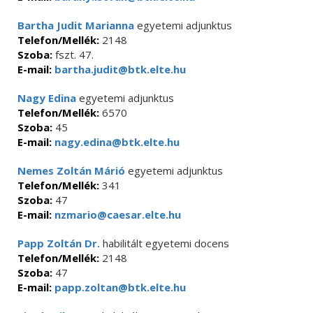
Bartha Judit Marianna
egyetemi adjunktus
Telefon/Mellék:
2148
Szoba:
fszt. 47.
E-mail:
bartha.judit@btk.elte.hu
Nagy Edina
egyetemi adjunktus
Telefon/Mellék:
6570
Szoba:
45
E-mail:
nagy.edina@btk.elte.hu
Nemes Zoltán Márió
egyetemi adjunktus
Telefon/Mellék:
341
Szoba:
47
E-mail:
nzmario@caesar.elte.hu
Papp Zoltán Dr.
habilitált egyetemi docens
Telefon/Mellék:
2148
Szoba:
47
E-mail:
papp.zoltan@btk.elte.hu