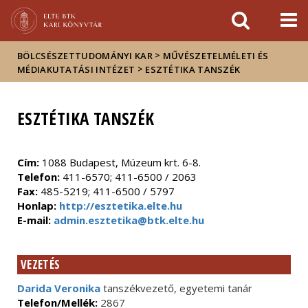
Események
ELTE a
Hírek
sajtóban
>
BÖLCSÉSZETTUDOMÁNYI KAR
MŰVÉSZETELMÉLETI ÉS
>
MÉDIAKUTATÁSI INTÉZET
ESZTÉTIKA TANSZÉK
ESZTÉTIKA TANSZÉK
Cím:
1088 Budapest, Múzeum krt. 6-8.
Telefon:
411-6570; 411-6500 / 2063
Fax:
485-5219; 411-6500 / 5797
Honlap:
http://esztetika.elte.hu
E-mail:
admin.esztetika@btk.elte.hu
VEZETÉS
Darida Veronika
tanszékvezető, egyetemi tanár
Telefon/Mellék:
2867