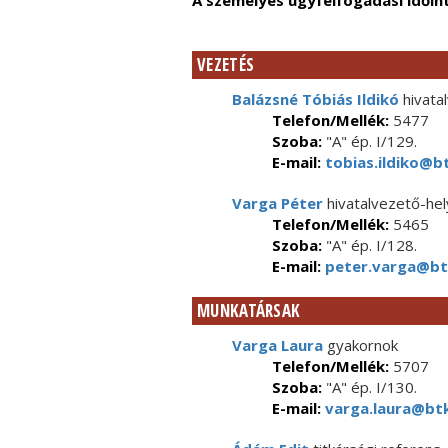
A személyes ügyfélfogadási időin
VEZETÉS
Balázsné Tóbiás Ildikó
hivata
Telefon/Mellék:
5477
Szoba:
"A" ép. I/129.
E-mail:
tobias.ildiko@bt
Varga Péter
hivatalvezető-hel
Telefon/Mellék:
5465
Szoba:
"A" ép. I/128.
E-mail:
peter.varga@btk
MUNKATÁRSAK
Varga Laura
gyakornok
Telefon/Mellék:
5707
Szoba:
"A" ép. I/130.
E-mail:
varga.laura@btk