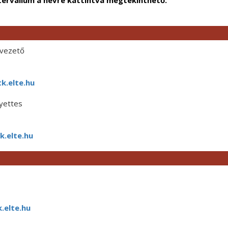
tervallum a névre kattintva megtekinthető.
lvezető
k.elte.hu
yettes
.elte.hu
.elte.hu