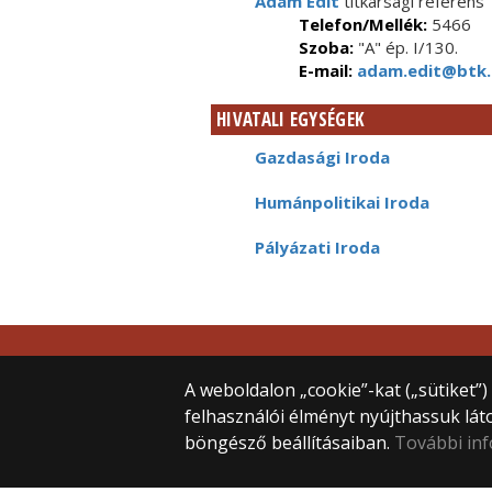
Ádám Edit
titkársági referens
Telefon/Mellék:
5466
Szoba:
"A" ép. I/130.
E-mail:
adam.edit@btk.
HIVATALI EGYSÉGEK
Gazdasági Iroda
Humánpolitikai Iroda
Pályázati Iroda
© 2025 Eötvös Loránd Tudományegye
Minden jog fenntartva.
A weboldalon „cookie”-kat („sütiket”
1053 Budapest, Egyetem tér 1–3.
felhasználói élményt nyújthassuk lát
Központi telefonszám: +36 1 411 6500
böngésző beállításaiban.
További in
Webfejlesztés: