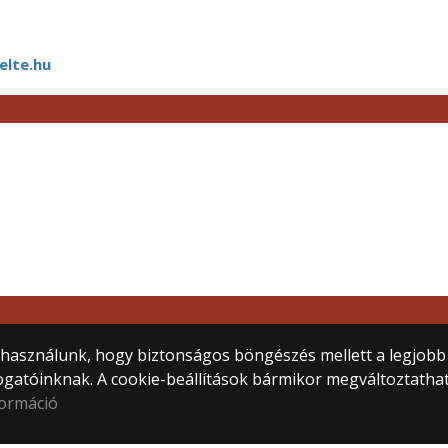
elte.hu
tem
) használunk, hogy biztonságos böngészés mellett a legjobb
ogatóinknak. A cookie-beállítások bármikor megváltoztatha
formáció