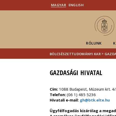
MAGYAR
ENGLISH
RÓLUNK
K
>
BÖLCSÉSZETTUDOMÁNYI KAR
GAZDA
GAZDASÁGI HIVATAL
Cím:
1088 Budapest, Múzeum krt. 4
Telefon:
(06 1)
485 5236
Hivatali e-mail:
gh@btk.elte.hu
Ügyfélfogadás kizárólag a megado