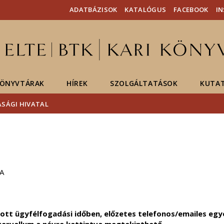
Események
ELTE a
Hírek
ADATBÁZISOK
KATALÓGUS
FACEBOOK
I
sajtóban
ÖNYVTÁRAK
HÍREK
SZOLGÁLTATÁSOK
KUTA
SÁGI HIVATAL
/A
tt ügyfélfogadási időben, előzetes telefonos/emailes egye