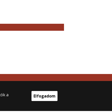
tók a
Elfogadom