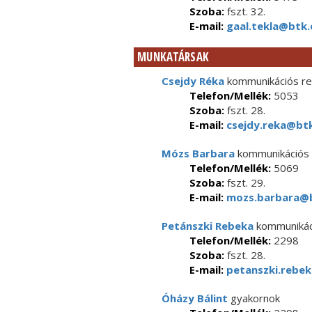
Szoba:
fszt. 32.
E-mail:
gaal.tekla@btk.
MUNKATÁRSAK
Csejdy Réka
kommunikációs re
Telefon/Mellék:
5053
Szoba:
fszt. 28.
E-mail:
csejdy.reka@btk
Mózs Barbara
kommunikációs 
Telefon/Mellék:
5069
Szoba:
fszt. 29.
E-mail:
mozs.barbara@b
Petánszki Rebeka
kommunikác
Telefon/Mellék:
2298
Szoba:
fszt. 28.
E-mail:
petanszki.rebek
Óházy Bálint
gyakornok