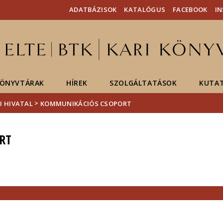
Események
ELTE a
Hírek
ADATBÁZISOK
KATALÓGUS
FACEBOOK
I
sajtóban
ÖNYVTÁRAK
HÍREK
SZOLGÁLTATÁSOK
KUTA
>
I HIVATAL
KOMMUNIKÁCIÓS CSOPORT
RT