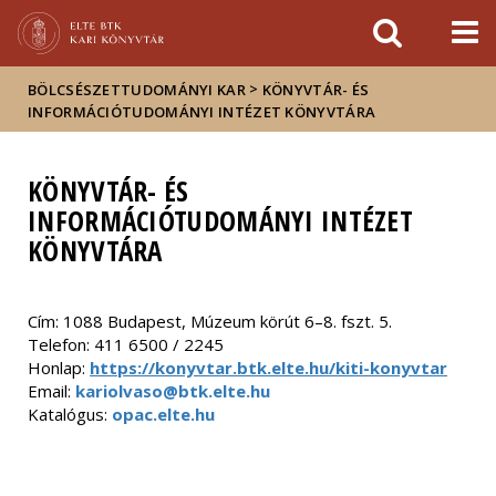
Események
ELTE a
Hírek
sajtóban
>
BÖLCSÉSZETTUDOMÁNYI KAR
KÖNYVTÁR- ÉS
INFORMÁCIÓTUDOMÁNYI INTÉZET KÖNYVTÁRA
KÖNYVTÁR- ÉS
INFORMÁCIÓTUDOMÁNYI INTÉZET
KÖNYVTÁRA
Cím: 1088 Budapest, Múzeum körút 6–8. fszt. 5.
Telefon: 411 6500 / 2245
Honlap:
https://konyvtar.btk.elte.hu/kiti-konyvtar
Email:
kariolvaso@btk.elte.hu
Katalógus:
opac.elte.hu