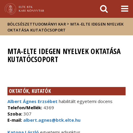
Események
ELTE a
Hírek
sajtóban
>
BÖLCSÉSZETTUDOMÁNYI KAR
MTA-ELTE IDEGEN NYELVEK
OKTATÁSA KUTATÓCSOPORT
MTA-ELTE IDEGEN NYELVEK OKTATÁSA
KUTATÓCSOPORT
OKTATÓK, KUTATÓK
Albert Ágnes Erzsébet
habilitált egyetemi docens
Telefon/Mellék:
4369
Szoba:
307
E-mail:
albert.agnes@btk.elte.hu
Katona László
egyetemi adjunktus