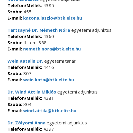
Telefon/Mellék:
4385
Szoba:
455
E-mail:
katona.laszlo@btk.elte.hu
Tartsayné Dr. Németh Nóra
egyetemi adjunktus
Telefon/Mellék:
4360
Szoba:
III. em. 358
E-mail:
nemeth.nora@btk.elte.hu
Wein Katalin Dr.
egyetemi tanár
Telefon/Mellék:
4416
Szoba:
307
E-mail:
wein.kata@btk.elte.hu
Dr. Wind Attila Miklós
egyetemi adjunktus
Telefon/Mellék:
4381
Szoba:
304
E-mail:
wind.attila@btk.elte.hu
Dr. Zólyomi Anna
egyetemi adjunktus
Telefon/Mellék:
4397