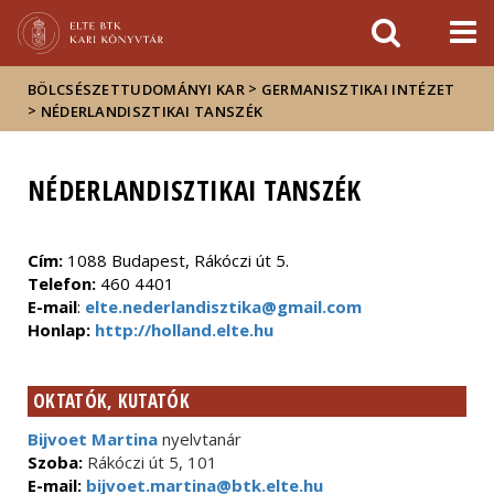
Események
ELTE a
Hírek
sajtóban
>
BÖLCSÉSZETTUDOMÁNYI KAR
GERMANISZTIKAI INTÉZET
>
NÉDERLANDISZTIKAI TANSZÉK
NÉDERLANDISZTIKAI TANSZÉK
Cím:
1088 Budapest, Rákóczi út 5.
Telefon:
460 4401
E-mail
:
elte.nederlandisztika@gmail.com
Honlap:
http://holland.elte.hu
OKTATÓK, KUTATÓK
Bijvoet Martina
nyelvtanár
Szoba:
Rákóczi út 5, 101
E-mail:
bijvoet.martina@btk.elte.hu