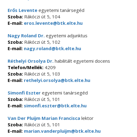
Erős Levente
egyetemi tanársegéd
Szoba:
Rákóczi út 5, 104
E-mail:
eros.levente@btk.elte.hu
Nagy Roland Dr.
egyetemi adjunktus
Szoba:
Rákóczi út 5, 102
E-mail:
nagy.roland@btk.elte.hu
Réthelyi Orsolya Dr.
habilitált egyetemi docens
Telefon/Mellék:
4209
Szoba:
Rákóczi út 5, 103
E-mail:
rethelyi.orsolya@btk.elte.hu
Simonfi Eszter
egyetemi tanársegéd
Szoba:
Rákóczi út 5, 101
E-mail:
simonfi.eszter@btk.elte.hu
Van Der Pluijm Marian Francisca
lektor
Szoba:
Rákóczi út 5, 101
E-mail:
marian.vanderpluijm@btk.elte.hu