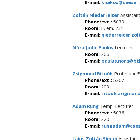
E-mail:
knakos@caesar.
Zoltán Niederreiter
Assistan
Phone/ext.:
5039
Room:
II. em. 231
E-mail:
niederreiter.zol
Nóra Judit Paulus
Lecturer
Room:
206
E-mail:
paulus.nora@btk
Zsigmond Ritoók
Professor E
Phone/ext.:
5267
Room:
203
E-mail:
ritook.zsigmond
Adam Rung
Temp. Lecturer
Phone/ext.:
5036
Room:
220
E-mail:
rungadam@caesa
Lajos Zoltán Simon
Assistant