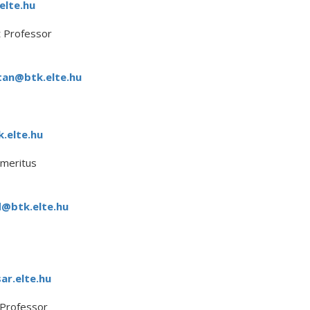
elte.hu
t Professor
tan@btk.elte.hu
.elte.hu
meritus
@btk.elte.hu
r.elte.hu
 Professor