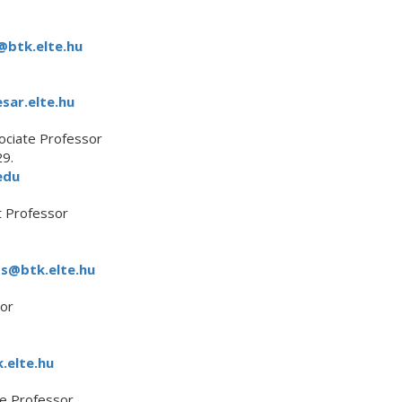
@btk.elte.hu
ar.elte.hu
ciate Professor
29.
edu
t Professor
zs@btk.elte.hu
sor
.elte.hu
te Professor