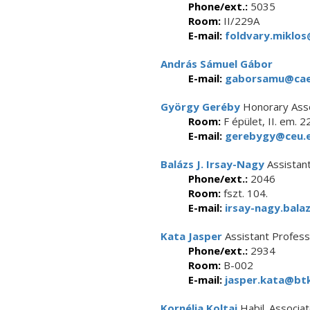
Phone/ext.:
5035
Room:
II/229A
E-mail:
foldvary.miklos
András Sámuel Gábor
E-mail:
gaborsamu@caes
György Geréby
Honorary Asso
Room:
F épület, II. em. 2
E-mail:
gerebygy@ceu.
Balázs J. Irsay-Nagy
Assistan
Phone/ext.:
2046
Room:
fszt. 104.
E-mail:
irsay-nagy.bala
Kata Jasper
Assistant Profes
Phone/ext.:
2934
Room:
B-002
E-mail:
jasper.kata@btk
Kornélia Koltai
Habil. Associa