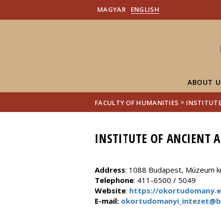
MAGYAR
ENGLISH
ABOUT U
>
FACULTY OF HUMANITIES
INSTITUTE
INSTITUTE OF ANCIENT A
Address
: 1088 Budapest, Múzeum krt
Telephone
: 411-6500 / 5049
Website
:
https://okortudomany.e
E-mail:
okortudomanyi_intezet@bt