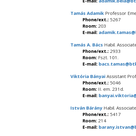
E-mail:
adamik.bela@btk
Tamás Adamik
Professor Eme
Phone/ext.:
5267
Room:
203
E-mail:
adamik.tamas@b
Tamás A. Bács
Habil. Associat
Phone/ext.:
2933
Room:
Fszt. 101.
E-mail:
bacs.tamas@btk
Viktória Bányai
Assistant Pro
Phone/ext.:
5046
Room:
II. em. 231d.
E-mail:
banyai.viktoria
István Bárány
Habil. Associat
Phone/ext.:
5417
Room:
214
E-mail:
barany.istvan@b