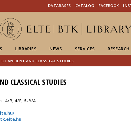
FIXME:token.header.mai
FIXME:token.header.cal
FIXME:token.header.abou
DATABASES
CATALOG
FACEBOOK
IN
S
LIBRARIES
NEWS
SERVICES
RESEARCH
 OF ANCIENT AND CLASSICAL STUDIES
ND CLASSICAL STUDIES
. 4/B, 4/F, 6–8/A
lte.hu/
k.elte.hu