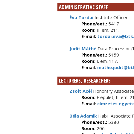
ADMINISTRATIVE STAFF
Éva Tordai
Institute Officer
Phone/ext.:
5417
Room:
II. em. 211.
E-mail:
tordai.eva@btk.
Judit Máthé
Data Processor 
Phone/ext.:
5159
Room:
I. em. 117.
E-mail:
mathe.judit@btk
LECTURERS, RESEARCHERS
Zsolt Acél
Honorary Associate
Room:
F épület, II. em. 2
E-mail:
címzetes egyet
Béla Adamik
Habil. Associate 
Phone/ext.:
5380
Room:
206