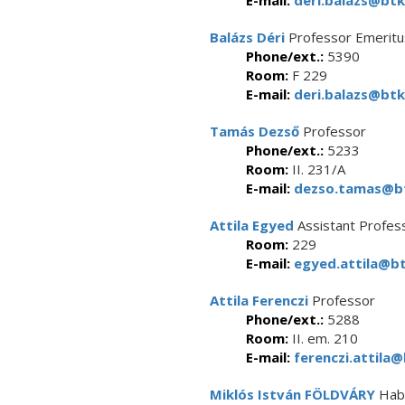
E-mail:
deri.balazs@btk
Balázs Déri
Professor Emeritu
Phone/ext.:
5390
Room:
F 229
E-mail:
deri.balazs@btk
Tamás Dezső
Professor
Phone/ext.:
5233
Room:
II. 231/A
E-mail:
dezso.tamas@bt
Attila Egyed
Assistant Profes
Room:
229
E-mail:
egyed.attila@bt
Attila Ferenczi
Professor
Phone/ext.:
5288
Room:
II. em. 210
E-mail:
ferenczi.attila@
Miklós István FÖLDVÁRY
Habi