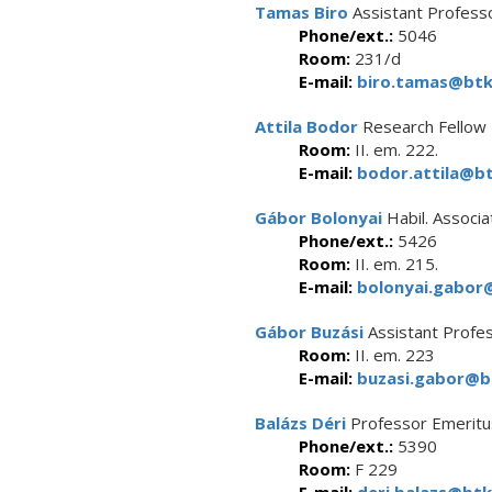
Tamas Biro
Assistant Profess
Phone/ext.:
5046
Room:
231/d
E-mail:
biro.tamas@btk.
Attila Bodor
Research Fellow
Room:
II. em. 222.
E-mail:
bodor.attila@bt
Gábor Bolonyai
Habil. Associ
Phone/ext.:
5426
Room:
II. em. 215.
E-mail:
bolonyai.gabor@
Gábor Buzási
Assistant Profe
Room:
II. em. 223
E-mail:
buzasi.gabor@bt
Balázs Déri
Professor Emeritu
Phone/ext.:
5390
Room:
F 229