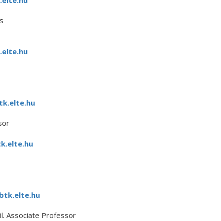
.elte.hu
s
.elte.hu
k.elte.hu
sor
k.elte.hu
btk.elte.hu
l. Associate Professor