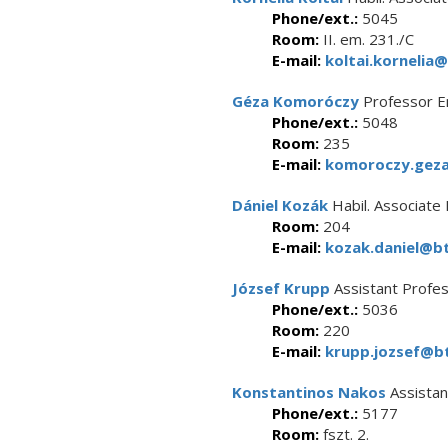
Phone/ext.:
5045
Room:
II. em. 231./C
E-mail:
koltai.kornelia@
Géza Komoróczy
Professor E
Phone/ext.:
5048
Room:
235
E-mail:
komoroczy.geza
Dániel Kozák
Habil. Associate
Room:
204
E-mail:
kozak.daniel@bt
József Krupp
Assistant Profe
Phone/ext.:
5036
Room:
220
E-mail:
krupp.jozsef@bt
Konstantinos Nakos
Assistan
Phone/ext.:
5177
Room:
fszt. 2.