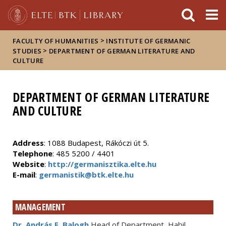
FIXME:token.header.mai
FIXME:token.header.cal
FIXME:token.header.abou
>
FACULTY OF HUMANITIES
INSTITUTE OF GERMANIC
>
STUDIES
DEPARTMENT OF GERMAN LITERATURE AND
CULTURE
DEPARTMENT OF GERMAN LITERATURE
AND CULTURE
Address
: 1088 Budapest, Rákóczi út 5.
Telephone
: 485 5200 / 4401
Website
:
http://germanisztika.elte.hu
E-mail
:
germanistik@btk.elte.hu
MANAGEMENT
Dr. András F. Balogh
Head of Department, Habil.