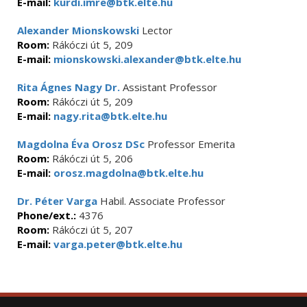
E-mail:
kurdi.imre@btk.elte.hu
Alexander Mionskowski
Lector
Room:
Rákóczi út 5, 209
E-mail:
mionskowski.alexander@btk.elte.hu
Rita Ágnes Nagy Dr.
Assistant Professor
Room:
Rákóczi út 5, 209
E-mail:
nagy.rita@btk.elte.hu
Magdolna Éva Orosz DSc
Professor Emerita
Room:
Rákóczi út 5, 206
E-mail:
orosz.magdolna@btk.elte.hu
Dr. Péter Varga
Habil. Associate Professor
Phone/ext.:
4376
Room:
Rákóczi út 5, 207
E-mail:
varga.peter@btk.elte.hu