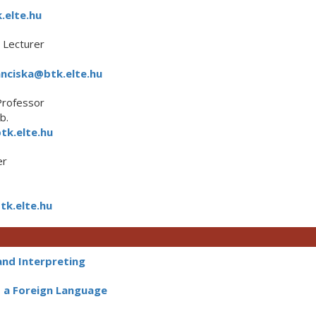
elte.hu
Lecturer
nciska@btk.elte.hu
Professor
b.
tk.elte.hu
er
tk.elte.hu
and Interpreting
 a Foreign Language