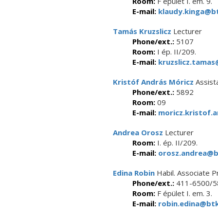
Room:
F épület I. em. 9.
E-mail:
klaudy.kinga@bt
Tamás Kruzslicz
Lecturer
Phone/ext.:
5107
Room:
I ép. II/209.
E-mail:
kruzslicz.tamas
Kristóf András Móricz
Assist
Phone/ext.:
5892
Room:
09
E-mail:
moricz.kristof.
Andrea Orosz
Lecturer
Room:
I. ép. II/209.
E-mail:
orosz.andrea@bt
Edina Robin
Habil. Associate P
Phone/ext.:
411-6500/5
Room:
F épület I. em. 3.
E-mail:
robin.edina@btk