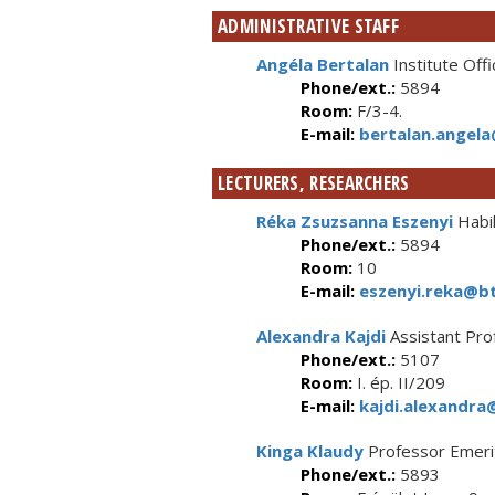
ADMINISTRATIVE STAFF
Angéla Bertalan
Institute Offi
Phone/ext.:
5894
Room:
F/3-4.
E-mail:
bertalan.angela
LECTURERS, RESEARCHERS
Réka Zsuzsanna Eszenyi
Habil
Phone/ext.:
5894
Room:
10
E-mail:
eszenyi.reka@bt
Alexandra Kajdi
Assistant Pro
Phone/ext.:
5107
Room:
I. ép. II/209
E-mail:
kajdi.alexandra
Kinga Klaudy
Professor Emeri
Phone/ext.:
5893