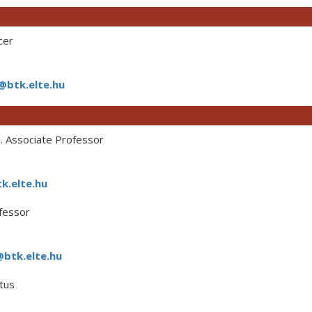
cer
@btk.elte.hu
. Associate Professor
k.elte.hu
fessor
@btk.elte.hu
tus