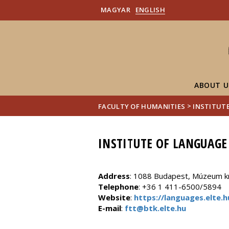
MAGYAR
ENGLISH
ABOUT U
>
FACULTY OF HUMANITIES
INSTITUT
INSTITUTE OF LANGUAGE
Address
: 1088 Budapest, Múzeum krt
Telephone
: +36 1 411-6500/5894
Website
:
https://languages.elte.h
E-mail
:
ftt@btk.elte.hu