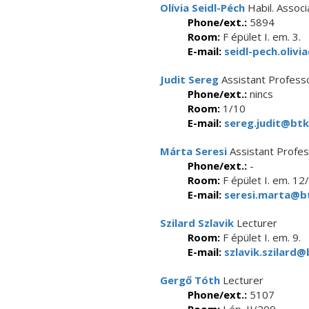
Olívia Seidl-Péch
Habil. Assoc
Phone/ext.:
5894
Room:
F épület I. em. 3.
E-mail:
seidl-pech.olivi
Judit Sereg
Assistant Profess
Phone/ext.:
nincs
Room:
1/10
E-mail:
sereg.judit@btk
Márta Seresi
Assistant Profe
Phone/ext.:
-
Room:
F épület I. em. 12
E-mail:
seresi.marta@bt
Szilard Szlavik
Lecturer
Room:
F épület I. em. 9.
E-mail:
szlavik.szilard@
Gergő Tóth
Lecturer
Phone/ext.:
5107