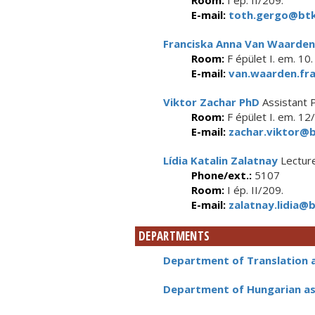
Room:
I ép. II/209.
E-mail:
toth.gergo@btk.
Franciska Anna Van Waarden
Room:
F épület I. em. 10.
E-mail:
van.waarden.fra
Viktor Zachar PhD
Assistant 
Room:
F épület I. em. 12/
E-mail:
zachar.viktor@b
Lídia Katalin Zalatnay
Lectur
Phone/ext.:
5107
Room:
I ép. II/209.
E-mail:
zalatnay.lidia@b
DEPARTMENTS
Department of Translation 
Department of Hungarian as