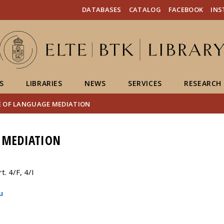
FIXME:token.header.mai
FIXME:token.header.cal
FIXME:token.header.abou
DATABASES
CATALOG
FACEBOOK
IN
S
LIBRARIES
NEWS
SERVICES
RESEARCH
E OF LANGUAGE MEDIATION
 MEDIATION
. 4/F, 4/I
u