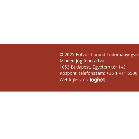
© 2025 Eötvös Loránd Tudományegye
Minden jog fenntartva.
1053 Budapest, Egyetem tér 1–3.
Központi telefonszám: +36 1 411 6500
Webfejlesztés: