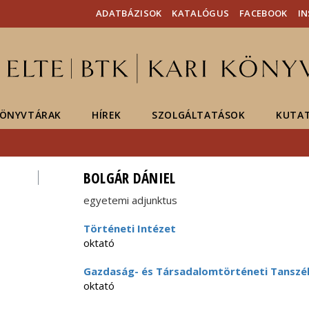
Események
ELTE a
Hírek
ADATBÁZISOK
KATALÓGUS
FACEBOOK
I
sajtóban
ÖNYVTÁRAK
HÍREK
SZOLGÁLTATÁSOK
KUTA
BOLGÁR DÁNIEL
egyetemi adjunktus
Történeti Intézet
oktató
Gazdaság- és Társadalomtörténeti Tanszé
oktató