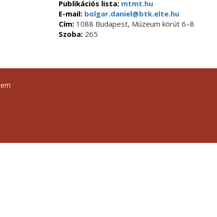
Publikációs lista:
mtmt.hu
E-mail:
bolgar.daniel@btk.elte.hu
Cím:
1088 Budapest, Múzeum körút 6–8
Szoba:
265
tem