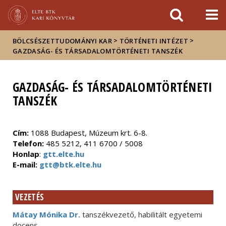
Események
ELTE a
Hírek
sajtóban
>
>
BÖLCSÉSZETTUDOMÁNYI KAR
TÖRTÉNETI INTÉZET
GAZDASÁG- ÉS TÁRSADALOMTÖRTÉNETI TANSZÉK
GAZDASÁG- ÉS TÁRSADALOMTÖRTÉNETI
TANSZÉK
Cím:
1088 Budapest, Múzeum krt. 6-8.
Telefon:
485 5212, 411 6700 / 5008
Honlap
:
gtt.elte.hu
E-mail:
gtt@btk.elte.hu
VEZETÉS
Mátay Mónika Dr.
tanszékvezető, habilitált egyetemi
docens