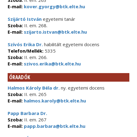
Szoba:
II. em. 263
E-mail:
kover.gyorgy@btk.elte.hu
Szijártó István
egyetemi tanár
Szoba:
II. em. 268.
E-mail:
szijarto.istvan@btk.elte.hu
Szívós Erika Dr.
habilitált egyetemi docens
Telefon/Mellék:
5335
Szoba:
II. em. 266.
E-mail:
szivos.erika@btk.elte.hu
ÓRAADÓK
Halmos Károly Béla dr.
ny. egyetemi docens
Szoba:
II. em. 265
E-mail:
halmos.karoly@btk.elte.hu
Papp Barbara Dr.
Szoba:
II. em. 267
E-mail:
papp.barbara@btk.elte.hu