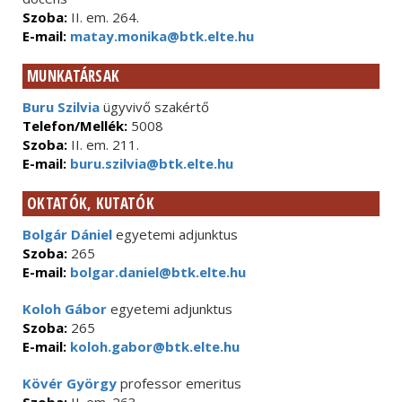
Szoba:
II. em. 264.
E-mail:
matay.monika@btk.elte.hu
MUNKATÁRSAK
Buru Szilvia
ügyvivő szakértő
Telefon/Mellék:
5008
Szoba:
II. em. 211.
E-mail:
buru.szilvia@btk.elte.hu
OKTATÓK, KUTATÓK
Bolgár Dániel
egyetemi adjunktus
Szoba:
265
E-mail:
bolgar.daniel@btk.elte.hu
Koloh Gábor
egyetemi adjunktus
Szoba:
265
E-mail:
koloh.gabor@btk.elte.hu
Kövér György
professor emeritus