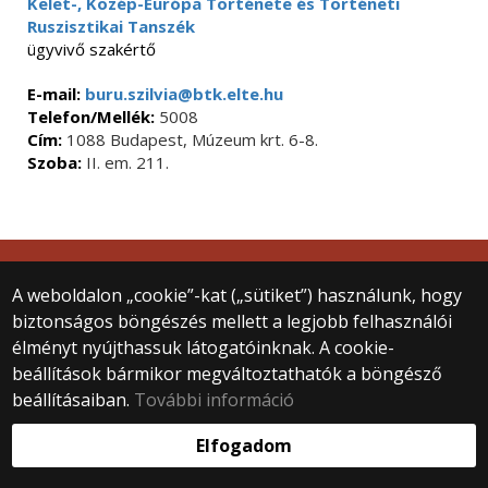
Kelet-, Közép-Európa Története és Történeti
Ruszisztikai Tanszék
ügyvivő szakértő
E-mail:
buru.szilvia@btk.elte.hu
Telefon/Mellék:
5008
Cím:
1088 Budapest, Múzeum krt. 6-8.
Szoba:
II. em. 211.
© 2025 Eötvös Loránd Tudományegyetem
A weboldalon „cookie”-kat („sütiket”) használunk, hogy
Minden jog fenntartva.
biztonságos böngészés mellett a legjobb felhasználói
1053 Budapest, Egyetem tér 1–3.
élményt nyújthassuk látogatóinknak. A cookie-
Központi telefonszám: +36 1 411 6500
beállítások bármikor megváltoztathatók a böngésző
Webfejlesztés:
beállításaiban.
További információ
Elfogadom