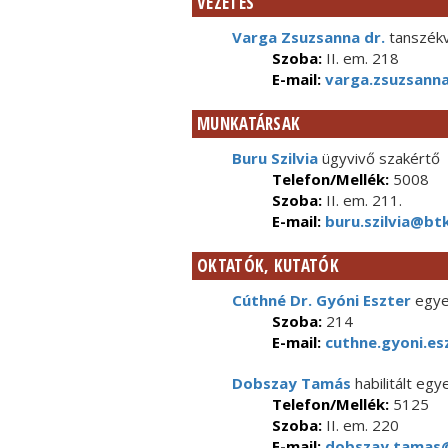
VEZETÉS
Varga Zsuzsanna dr.
tanszékv
Szoba:
II. em. 218
E-mail:
varga.zsuzsanna
MUNKATÁRSAK
Buru Szilvia
ügyvivő szakértő
Telefon/Mellék:
5008
Szoba:
II. em. 211.
E-mail:
buru.szilvia@btk
OKTATÓK, KUTATÓK
Cúthné Dr. Gyóni Eszter
egye
Szoba:
214
E-mail:
cuthne.gyoni.es
Dobszay Tamás
habilitált eg
Telefon/Mellék:
5125
Szoba:
II. em. 220
E-mail:
dobszay.tamas@