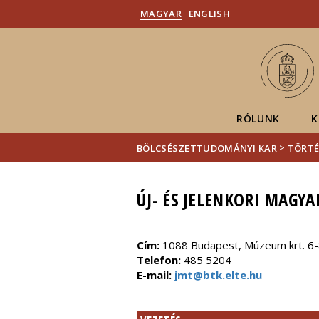
MAGYAR
ENGLISH
RÓLUNK
K
>
BÖLCSÉSZETTUDOMÁNYI KAR
TÖRTÉ
ÚJ- ÉS JELENKORI MAGY
Cím:
1088 Budapest, Múzeum krt. 6-
Telefon:
485 5204
E-mail:
jmt@btk.elte.hu