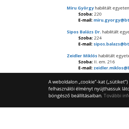
Miru György
habilitált egyete
Szoba:
220
E-mail:
miru.gyorgy@btk
Sipos Balázs Dr.
habilitált eg
Szoba:
224
E-mail:
sipos.balazs@bt
Zeidler Miklós
habilitált egye
Szoba:
II. em. 216
E-mail:
zeidler.miklos@b
A weboldalon „cookie”-kat („sütiket”
felhasználói élményt nyújthassuk lát
böngésző beállításaiban.
További in
© 2025 Eötvös Loránd Tudományegye
Minden jog fenntartva.
1053 Budapest, Egyetem tér 1–3.
Központi telefonszám: +36 1 411 6500
Webfejlesztés: