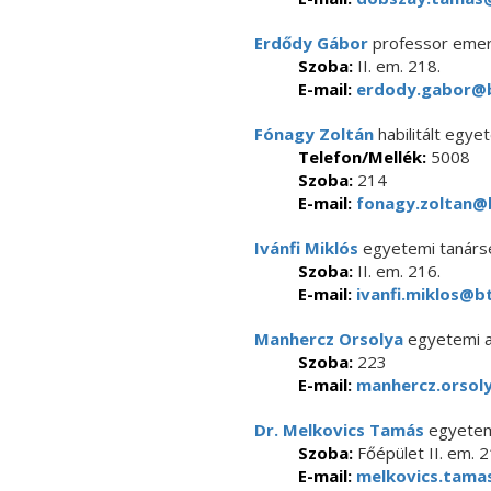
Erdődy Gábor
professor emer
Szoba:
II. em. 218.
E-mail:
erdody.gabor@b
Fónagy Zoltán
habilitált egye
Telefon/Mellék:
5008
Szoba:
214
E-mail:
fonagy.zoltan@b
Ivánfi Miklós
egyetemi tanár
Szoba:
II. em. 216.
E-mail:
ivanfi.miklos@bt
Manhercz Orsolya
egyetemi a
Szoba:
223
E-mail:
manhercz.orsoly
Dr. Melkovics Tamás
egyetem
Szoba:
Főépület II. em. 
E-mail:
melkovics.tamas