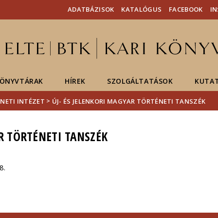
Események
ELTE a
Hírek
ADATBÁZISOK
KATALÓGUS
FACEBOOK
I
sajtóban
ÖNYVTÁRAK
HÍREK
SZOLGÁLTATÁSOK
KUTA
>
NETI INTÉZET
ÚJ- ÉS JELENKORI MAGYAR TÖRTÉNETI TANSZÉK
AR TÖRTÉNETI TANSZÉK
8.