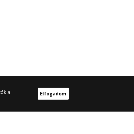
tók a
Elfogadom