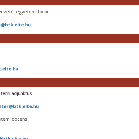
ezető, egyetemi tanár
@btk.elte.hu
.elte.hu
temi adjunktus
zter@btk.elte.hu
yetemi docens
btk.elte.hu