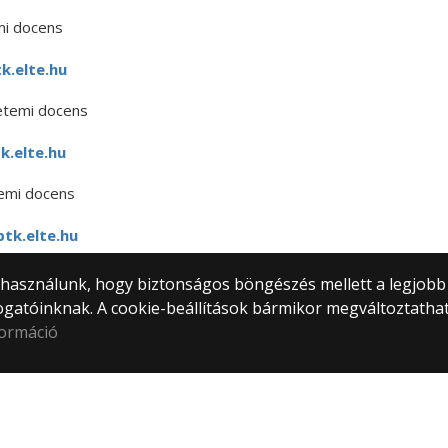
mi docens
.elte.hu
yetemi docens
k.elte.hu
temi docens
tk.elte.hu
) használunk, hogy biztonságos böngészés mellett a legjobb
ogatóinknak. A cookie-beállítások bármikor megváltoztatha
formáció
tem