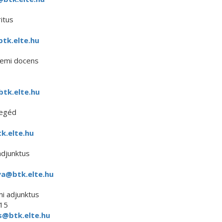
itus
tk.elte.hu
temi docens
tk.elte.hu
segéd
k.elte.hu
djunktus
a@btk.elte.hu
i adjunktus
215
@btk.elte.hu