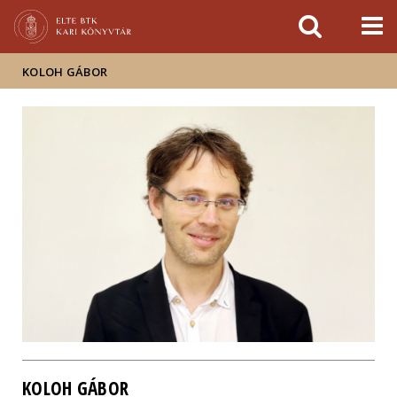
Események
ELTE a
Hírek
sajtóban
KOLOH GÁBOR
KOLOH GÁBOR