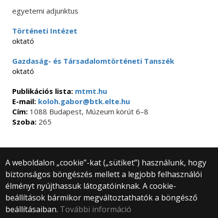
egyetemi adjunktus
Történeti Intézet
oktató
Gazdaság- és Társadalomtörténeti Tanszék
oktató
Publikációs lista:
mtmt.hu
E-mail:
koloh.gabor@btk.elte.hu
Cím:
1088 Budapest, Múzeum körút 6–8
Szoba:
265
A weboldalon „cookie”-kat („sütiket”) használunk, hogy
biztonságos böngészés mellett a legjobb felhasználói
© 2025 Eötvös Loránd Tudományegyetem
élményt nyújthassuk látogatóinknak. A cookie-
Minden jog fenntartva.
1053 Budapest, Egyetem tér 1–3.
beállítások bármikor megváltoztathatók a böngésző
Központi telefonszám: +36 1 411 6500
beállításaiban.
További információ