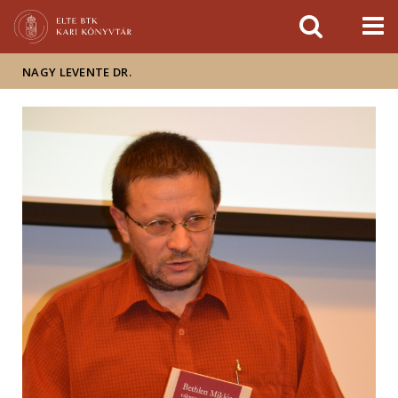
Események
ELTE a
Hírek
sajtóban
NAGY LEVENTE DR.